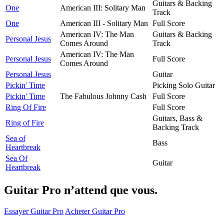
Guitars & Backing
One
American III: Solitary Man
Track
One
American III - Solitary Man
Full Score
American IV: The Man
Guitars & Backing
Personal Jesus
Comes Around
Track
American IV: The Man
Personal Jesus
Full Score
Comes Around
Personal Jesus
Guitar
Pickin' Time
Picking Solo Guitar
Pickin' Time
The Fabulous Johnny Cash
Full Score
Ring Of Fire
Full Score
Guitars, Bass &
Ring of Fire
Backing Track
Sea of
Bass
Heartbreak
Sea Of
Guitar
Heartbreak
Guitar Pro n’attend que vous.
Essayer Guitar Pro
Acheter Guitar Pro