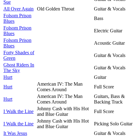
Sue
All Over Again
Old Golden Throat
Guitar & Vocals
Folsom Prison
Bass
Blues
Folsom Prison
Electric Guitar
Blues
Folsom Prison
Acoustic Guitar
Blues
Forty Shades of
Guitar & Vocals
Green
Ghost Riders In
Guitar & Vocals
The Sky
Hurt
Guitar
American IV: The Man
Hurt
Full Score
Comes Around
American IV: The Man
Guitars, Bass &
Hurt
Comes Around
Backing Track
Johnny Cash with His Hot
I Walk the Line
Full Score
and Blue Guitar
Johnny Cash with His Hot
I Walk the Line
Picking Solo Guitar
and Blue Guitar
It Was Jesus
Guitar & Vocals