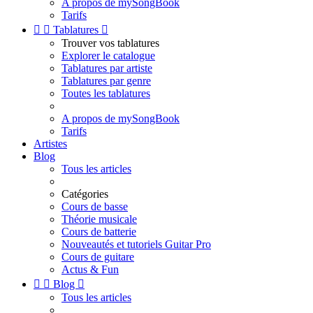
A propos de mySongBook
Tarifs


Tablatures

Trouver vos tablatures
Explorer le catalogue
Tablatures par artiste
Tablatures par genre
Toutes les tablatures
A propos de mySongBook
Tarifs
Artistes
Blog
Tous les articles
Catégories
Cours de basse
Théorie musicale
Cours de batterie
Nouveautés et tutoriels Guitar Pro
Cours de guitare
Actus & Fun


Blog

Tous les articles