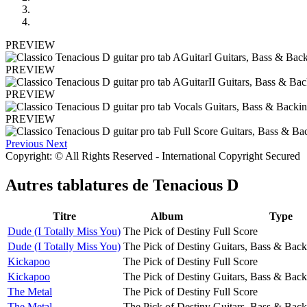
PREVIEW
PREVIEW
PREVIEW
PREVIEW
Previous
Next
Copyright: © All Rights Reserved - International Copyright Secured
Autres tablatures de
Tenacious D
Titre
Album
Type
Dude (I Totally Miss You)
The Pick of Destiny
Full Score
Dude (I Totally Miss You)
The Pick of Destiny
Guitars, Bass & Back
Kickapoo
The Pick of Destiny
Full Score
Kickapoo
The Pick of Destiny
Guitars, Bass & Back
The Metal
The Pick of Destiny
Full Score
The Metal
The Pick of Destiny
Guitars, Bass & Back