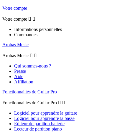
Votre compte
Votre compte


Informations personnelles
Commandes
Arobas Music
Arobas Music


Qui sommes-nous ?
Presse
Aide
Affiliation
Fonctionnalités de Guitar Pro
Fonctionnalités de Guitar Pro


Logiciel pour apprendre la guitare
Logiciel pour apprendre la basse
Editeur de partition batterie
Lecteur de partition piano