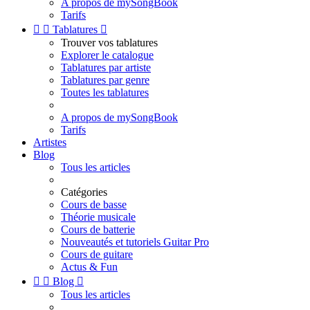
A propos de mySongBook
Tarifs


Tablatures

Trouver vos tablatures
Explorer le catalogue
Tablatures par artiste
Tablatures par genre
Toutes les tablatures
A propos de mySongBook
Tarifs
Artistes
Blog
Tous les articles
Catégories
Cours de basse
Théorie musicale
Cours de batterie
Nouveautés et tutoriels Guitar Pro
Cours de guitare
Actus & Fun


Blog

Tous les articles