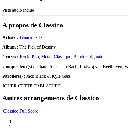
Piste audio inclue
A propos de
Classico
Artiste :
Tenacious D
Album :
The Pick of Destiny
Genres :
Rock
,
Pop
,
Metal
,
Classique
,
Bande Originale
Compositeur(s) :
Johann Sebastian Bach, Ludwig van Beethoven, W
Parolier(s) :
Jack Black & Kyle Gass
JOUER CETTE TABLATURE
Autres arrangements de
Classico
Classico Full Score