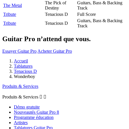
The Pick of
Guitars, Bass & Backing
The Metal
Destiny
Track
Tribute
Tenacious D
Full Score
Guitars, Bass & Backing
Tribute
Tenacious D
Track
Guitar Pro n’attend que vous.
Essayer Guitar Pro
Acheter Guitar Pro
Accueil
Tablatures
Tenacious D
Wonderboy
Produits & Services
Produits & Services


Démo gratuite
Nouveautés Guitar Pro 8
Programme éducation
Artistes
Tablatures Guitar Pro