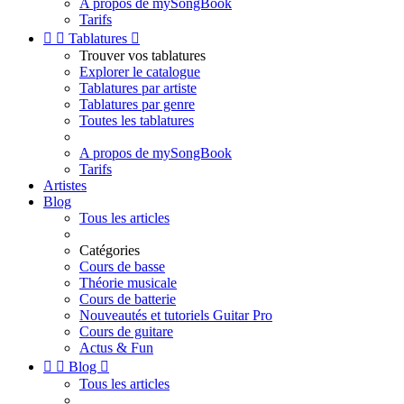
A propos de mySongBook
Tarifs


Tablatures

Trouver vos tablatures
Explorer le catalogue
Tablatures par artiste
Tablatures par genre
Toutes les tablatures
A propos de mySongBook
Tarifs
Artistes
Blog
Tous les articles
Catégories
Cours de basse
Théorie musicale
Cours de batterie
Nouveautés et tutoriels Guitar Pro
Cours de guitare
Actus & Fun


Blog

Tous les articles