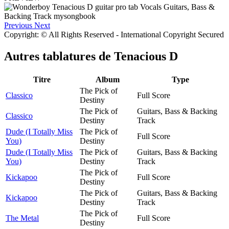
Previous
Next
Copyright: © All Rights Reserved - International Copyright Secured
Autres tablatures de
Tenacious D
Titre
Album
Type
The Pick of
Classico
Full Score
Destiny
The Pick of
Guitars, Bass & Backing
Classico
Destiny
Track
Dude (I Totally Miss
The Pick of
Full Score
You)
Destiny
Dude (I Totally Miss
The Pick of
Guitars, Bass & Backing
You)
Destiny
Track
The Pick of
Kickapoo
Full Score
Destiny
The Pick of
Guitars, Bass & Backing
Kickapoo
Destiny
Track
The Pick of
The Metal
Full Score
Destiny