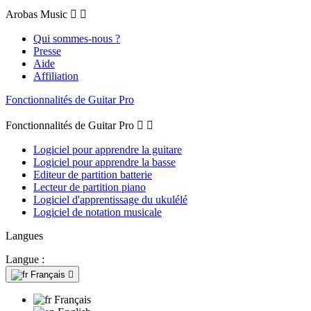
Arobas Music


Qui sommes-nous ?
Presse
Aide
Affiliation
Fonctionnalités de Guitar Pro
Fonctionnalités de Guitar Pro


Logiciel pour apprendre la guitare
Logiciel pour apprendre la basse
Editeur de partition batterie
Lecteur de partition piano
Logiciel d'apprentissage du ukulélé
Logiciel de notation musicale
Langues
Langue :
Français

Français