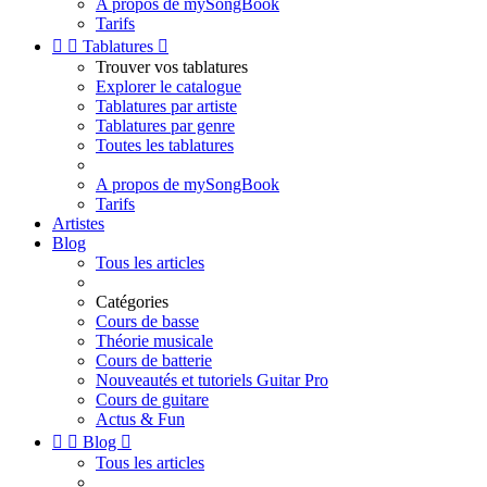
A propos de mySongBook
Tarifs


Tablatures

Trouver vos tablatures
Explorer le catalogue
Tablatures par artiste
Tablatures par genre
Toutes les tablatures
A propos de mySongBook
Tarifs
Artistes
Blog
Tous les articles
Catégories
Cours de basse
Théorie musicale
Cours de batterie
Nouveautés et tutoriels Guitar Pro
Cours de guitare
Actus & Fun


Blog

Tous les articles