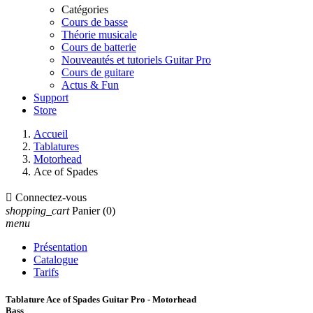
Catégories
Cours de basse
Théorie musicale
Cours de batterie
Nouveautés et tutoriels Guitar Pro
Cours de guitare
Actus & Fun
Support
Store
Accueil
Tablatures
Motorhead
Ace of Spades

Connectez-vous
shopping_cart
Panier
(0)
menu
Présentation
Catalogue
Tarifs
Tablature Ace of Spades Guitar Pro - Motorhead
Bass