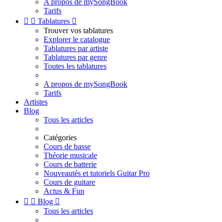
A propos de mySongBook
Tarifs


Tablatures

Trouver vos tablatures
Explorer le catalogue
Tablatures par artiste
Tablatures par genre
Toutes les tablatures
A propos de mySongBook
Tarifs
Artistes
Blog
Tous les articles
Catégories
Cours de basse
Théorie musicale
Cours de batterie
Nouveautés et tutoriels Guitar Pro
Cours de guitare
Actus & Fun


Blog

Tous les articles