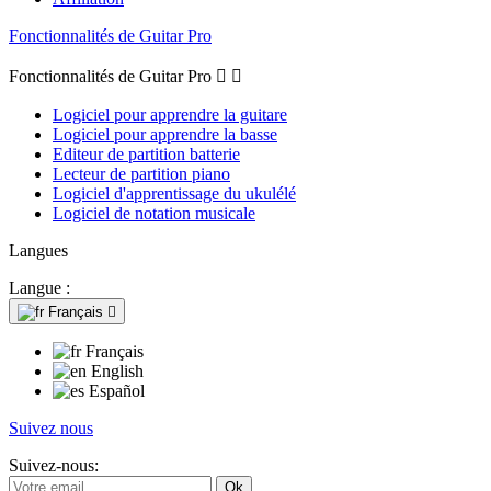
Fonctionnalités de Guitar Pro
Fonctionnalités de Guitar Pro


Logiciel pour apprendre la guitare
Logiciel pour apprendre la basse
Editeur de partition batterie
Lecteur de partition piano
Logiciel d'apprentissage du ukulélé
Logiciel de notation musicale
Langues
Langue :
Français

Français
English
Español
Suivez nous
Suivez-nous: