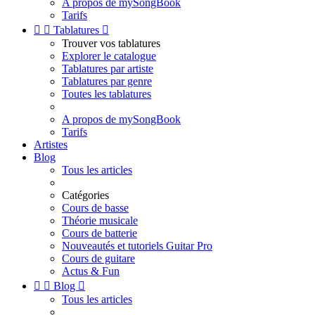
A propos de mySongBook
Tarifs


Tablatures

Trouver vos tablatures
Explorer le catalogue
Tablatures par artiste
Tablatures par genre
Toutes les tablatures
A propos de mySongBook
Tarifs
Artistes
Blog
Tous les articles
Catégories
Cours de basse
Théorie musicale
Cours de batterie
Nouveautés et tutoriels Guitar Pro
Cours de guitare
Actus & Fun


Blog

Tous les articles