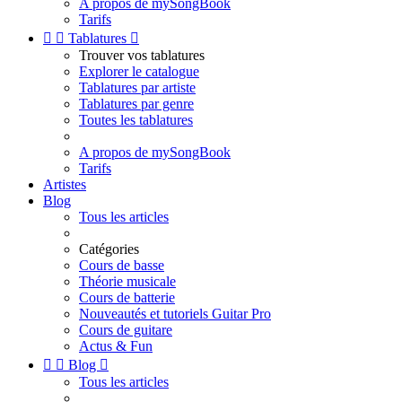
A propos de mySongBook
Tarifs


Tablatures

Trouver vos tablatures
Explorer le catalogue
Tablatures par artiste
Tablatures par genre
Toutes les tablatures
A propos de mySongBook
Tarifs
Artistes
Blog
Tous les articles
Catégories
Cours de basse
Théorie musicale
Cours de batterie
Nouveautés et tutoriels Guitar Pro
Cours de guitare
Actus & Fun


Blog

Tous les articles