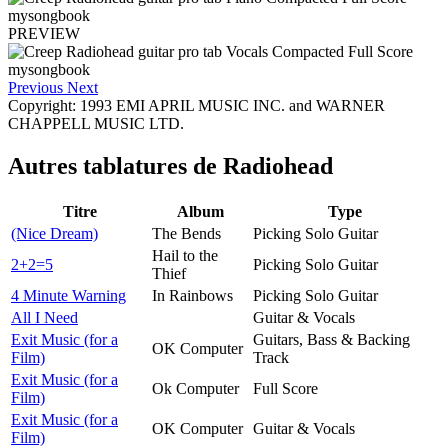
PREVIEW
Previous
Next
Copyright: 1993 EMI APRIL MUSIC INC. and WARNER
CHAPPELL MUSIC LTD.
Autres tablatures de
Radiohead
Titre
Album
Type
(Nice Dream)
The Bends
Picking Solo Guitar
Hail to the
2+2=5
Picking Solo Guitar
Thief
4 Minute Warning
In Rainbows
Picking Solo Guitar
All I Need
Guitar & Vocals
Exit Music (for a
Guitars, Bass & Backing
OK Computer
Film)
Track
Exit Music (for a
Ok Computer
Full Score
Film)
Exit Music (for a
OK Computer
Guitar & Vocals
Film)