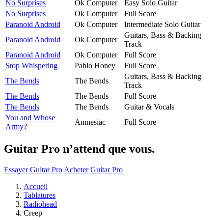
No Surprises
Ok Computer
Easy Solo Guitar
No Surprises
Ok Computer
Full Score
Paranoid Android
Ok Computer
Intermediate Solo Guitar
Guitars, Bass & Backing
Paranoid Android
Ok Computer
Track
Paranoid Android
Ok Computer
Full Score
Stop Whispering
Pablo Honey
Full Score
Guitars, Bass & Backing
The Bends
The Bends
Track
The Bends
The Bends
Full Score
The Bends
The Bends
Guitar & Vocals
You and Whose
Amnesiac
Full Score
Army?
Guitar Pro n’attend que vous.
Essayer Guitar Pro
Acheter Guitar Pro
Accueil
Tablatures
Radiohead
Creep