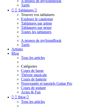
A propos de mySongBook
Tarifs


Tablatures

Trouver vos tablatures
Explorer le catalogue
Tablatures par artiste
Tablatures par genre
Toutes les tablatures
A propos de mySongBook
Tarifs
Artistes
Blog
Tous les articles
Catégories
Cours de basse
Théorie musicale
Cours de batterie
Nouveautés et tutoriels Guitar Pro
Cours de guitare
Actus & Fun


Blog

Tous les articles