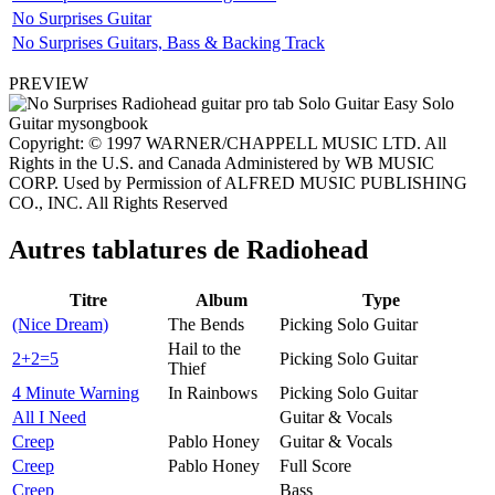
No Surprises Guitar
No Surprises Guitars, Bass & Backing Track
PREVIEW
Copyright: © 1997 WARNER/CHAPPELL MUSIC LTD. All
Rights in the U.S. and Canada Administered by WB MUSIC
CORP. Used by Permission of ALFRED MUSIC PUBLISHING
CO., INC. All Rights Reserved
Autres tablatures de
Radiohead
Titre
Album
Type
(Nice Dream)
The Bends
Picking Solo Guitar
Hail to the
2+2=5
Picking Solo Guitar
Thief
4 Minute Warning
In Rainbows
Picking Solo Guitar
All I Need
Guitar & Vocals
Creep
Pablo Honey
Guitar & Vocals
Creep
Pablo Honey
Full Score
Creep
Bass