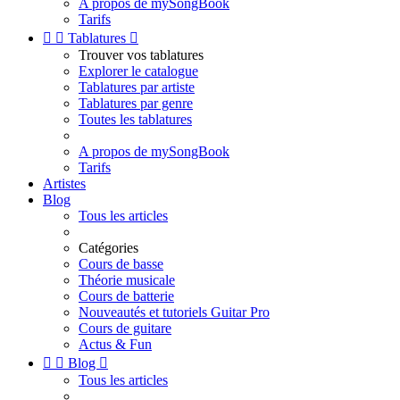
A propos de mySongBook
Tarifs


Tablatures

Trouver vos tablatures
Explorer le catalogue
Tablatures par artiste
Tablatures par genre
Toutes les tablatures
A propos de mySongBook
Tarifs
Artistes
Blog
Tous les articles
Catégories
Cours de basse
Théorie musicale
Cours de batterie
Nouveautés et tutoriels Guitar Pro
Cours de guitare
Actus & Fun


Blog

Tous les articles