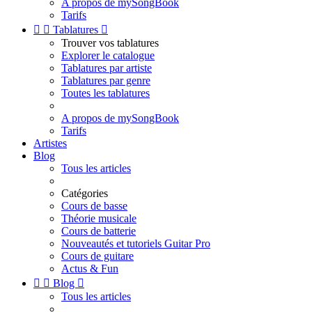
A propos de mySongBook
Tarifs


Tablatures

Trouver vos tablatures
Explorer le catalogue
Tablatures par artiste
Tablatures par genre
Toutes les tablatures
A propos de mySongBook
Tarifs
Artistes
Blog
Tous les articles
Catégories
Cours de basse
Théorie musicale
Cours de batterie
Nouveautés et tutoriels Guitar Pro
Cours de guitare
Actus & Fun


Blog

Tous les articles