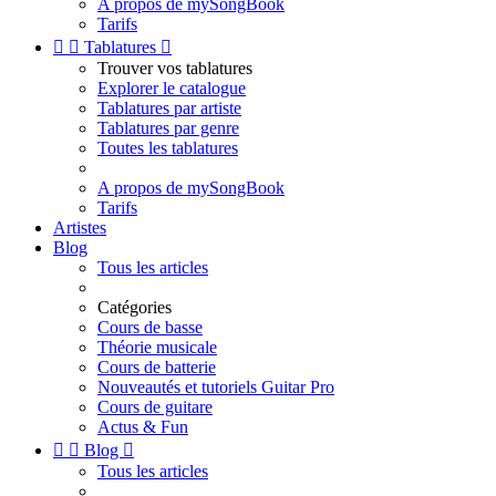
A propos de mySongBook
Tarifs


Tablatures

Trouver vos tablatures
Explorer le catalogue
Tablatures par artiste
Tablatures par genre
Toutes les tablatures
A propos de mySongBook
Tarifs
Artistes
Blog
Tous les articles
Catégories
Cours de basse
Théorie musicale
Cours de batterie
Nouveautés et tutoriels Guitar Pro
Cours de guitare
Actus & Fun


Blog

Tous les articles