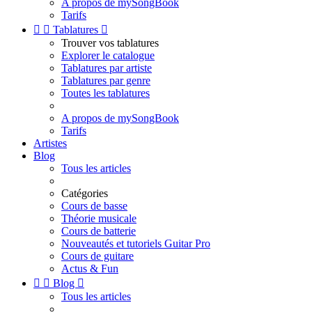
A propos de mySongBook
Tarifs


Tablatures

Trouver vos tablatures
Explorer le catalogue
Tablatures par artiste
Tablatures par genre
Toutes les tablatures
A propos de mySongBook
Tarifs
Artistes
Blog
Tous les articles
Catégories
Cours de basse
Théorie musicale
Cours de batterie
Nouveautés et tutoriels Guitar Pro
Cours de guitare
Actus & Fun


Blog

Tous les articles