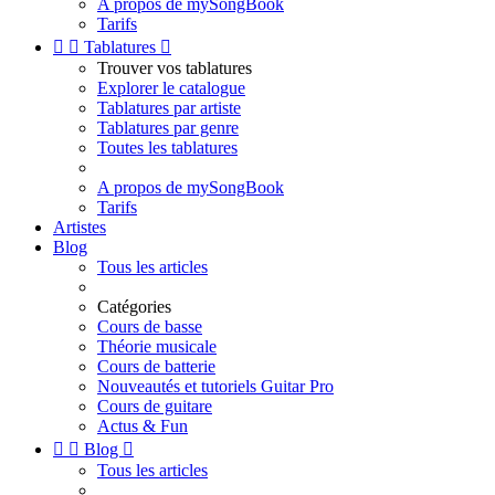
A propos de mySongBook
Tarifs


Tablatures

Trouver vos tablatures
Explorer le catalogue
Tablatures par artiste
Tablatures par genre
Toutes les tablatures
A propos de mySongBook
Tarifs
Artistes
Blog
Tous les articles
Catégories
Cours de basse
Théorie musicale
Cours de batterie
Nouveautés et tutoriels Guitar Pro
Cours de guitare
Actus & Fun


Blog

Tous les articles