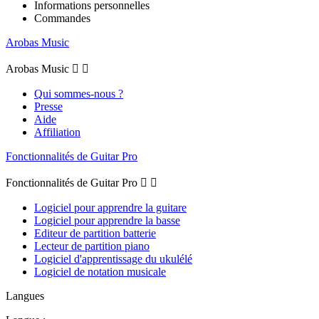
Informations personnelles
Commandes
Arobas Music
Arobas Music


Qui sommes-nous ?
Presse
Aide
Affiliation
Fonctionnalités de Guitar Pro
Fonctionnalités de Guitar Pro


Logiciel pour apprendre la guitare
Logiciel pour apprendre la basse
Editeur de partition batterie
Lecteur de partition piano
Logiciel d'apprentissage du ukulélé
Logiciel de notation musicale
Langues