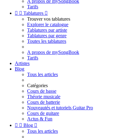
A propos de mySongBook
Tarifs


Tablatures

Trouver vos tablatures
Explorer le catalogue
Tablatures par artiste
Tablatures par genre
Toutes les tablatures
A propos de mySongBook
Tarifs
Artistes
Blog
Tous les articles
Catégories
Cours de basse
Théorie musicale
Cours de batterie
Nouveautés et tutoriels Guitar Pro
Cours de guitare
Actus & Fun


Blog

Tous les articles