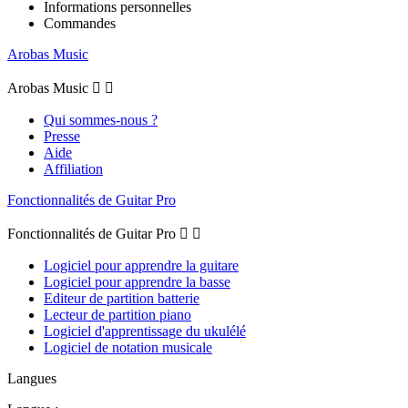
Informations personnelles
Commandes
Arobas Music
Arobas Music


Qui sommes-nous ?
Presse
Aide
Affiliation
Fonctionnalités de Guitar Pro
Fonctionnalités de Guitar Pro


Logiciel pour apprendre la guitare
Logiciel pour apprendre la basse
Editeur de partition batterie
Lecteur de partition piano
Logiciel d'apprentissage du ukulélé
Logiciel de notation musicale
Langues