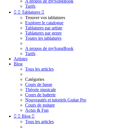
A propos de mySongBook
Tarifs


Tablatures

Trouver vos tablatures
Explorer le catalogue
Tablatures par artiste
Tablatures par genre
Toutes les tablatures
A propos de mySongBook
Tarifs
Artistes
Blog
Tous les articles
Catégories
Cours de basse
Théorie musicale
Cours de batterie
Nouveautés et tutoriels Guitar Pro
Cours de guitare
Actus & Fun


Blog

Tous les articles