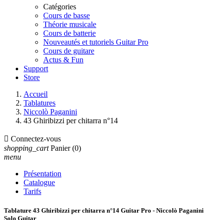
Catégories
Cours de basse
Théorie musicale
Cours de batterie
Nouveautés et tutoriels Guitar Pro
Cours de guitare
Actus & Fun
Support
Store
Accueil
Tablatures
Niccolò Paganini
43 Ghiribizzi per chitarra n°14

Connectez-vous
shopping_cart
Panier
(0)
menu
Présentation
Catalogue
Tarifs
Tablature 43 Ghiribizzi per chitarra n°14 Guitar Pro - Niccolò Paganini
Solo Guitar