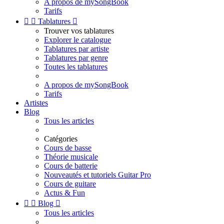
A propos de mySongBook
Tarifs


Tablatures

Trouver vos tablatures
Explorer le catalogue
Tablatures par artiste
Tablatures par genre
Toutes les tablatures
A propos de mySongBook
Tarifs
Artistes
Blog
Tous les articles
Catégories
Cours de basse
Théorie musicale
Cours de batterie
Nouveautés et tutoriels Guitar Pro
Cours de guitare
Actus & Fun


Blog

Tous les articles