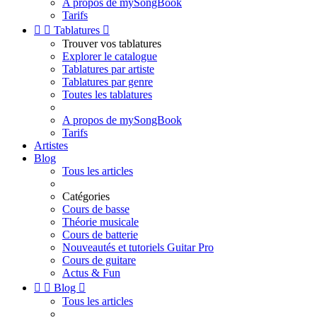
A propos de mySongBook
Tarifs


Tablatures

Trouver vos tablatures
Explorer le catalogue
Tablatures par artiste
Tablatures par genre
Toutes les tablatures
A propos de mySongBook
Tarifs
Artistes
Blog
Tous les articles
Catégories
Cours de basse
Théorie musicale
Cours de batterie
Nouveautés et tutoriels Guitar Pro
Cours de guitare
Actus & Fun


Blog

Tous les articles