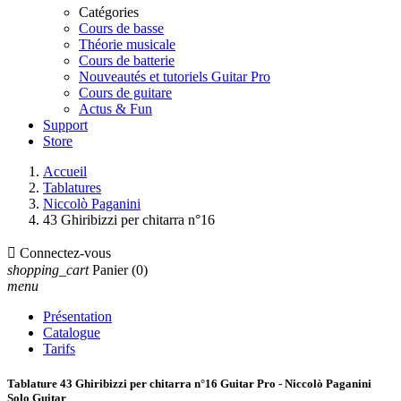
Catégories
Cours de basse
Théorie musicale
Cours de batterie
Nouveautés et tutoriels Guitar Pro
Cours de guitare
Actus & Fun
Support
Store
Accueil
Tablatures
Niccolò Paganini
43 Ghiribizzi per chitarra n°16

Connectez-vous
shopping_cart
Panier
(0)
menu
Présentation
Catalogue
Tarifs
Tablature 43 Ghiribizzi per chitarra n°16 Guitar Pro - Niccolò Paganini
Solo Guitar