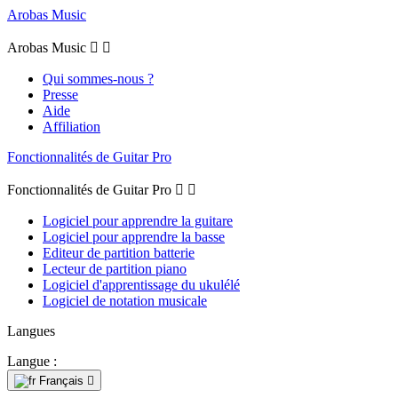
Arobas Music
Arobas Music


Qui sommes-nous ?
Presse
Aide
Affiliation
Fonctionnalités de Guitar Pro
Fonctionnalités de Guitar Pro


Logiciel pour apprendre la guitare
Logiciel pour apprendre la basse
Editeur de partition batterie
Lecteur de partition piano
Logiciel d'apprentissage du ukulélé
Logiciel de notation musicale
Langues
Langue :
Français
