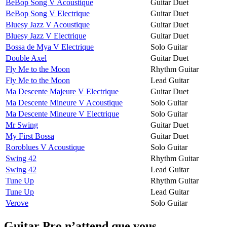
BeBop Song V Acoustique
Guitar Duet
BeBop Song V Electrique
Guitar Duet
Bluesy Jazz V Acoustique
Guitar Duet
Bluesy Jazz V Electrique
Guitar Duet
Bossa de Mya V Electrique
Solo Guitar
Double Axel
Guitar Duet
Fly Me to the Moon
Rhythm Guitar
Fly Me to the Moon
Lead Guitar
Ma Descente Majeure V Electrique
Guitar Duet
Ma Descente Mineure V Acoustique
Solo Guitar
Ma Descente Mineure V Electrique
Solo Guitar
Mr Swing
Guitar Duet
My First Bossa
Guitar Duet
Roroblues V Acoustique
Solo Guitar
Swing 42
Rhythm Guitar
Swing 42
Lead Guitar
Tune Up
Rhythm Guitar
Tune Up
Lead Guitar
Verove
Solo Guitar
Guitar Pro n’attend que vous.