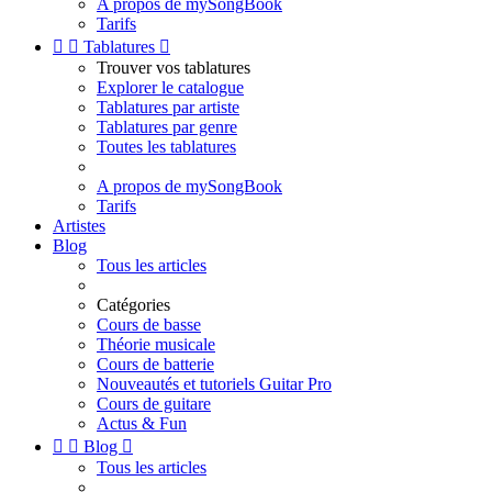
A propos de mySongBook
Tarifs


Tablatures

Trouver vos tablatures
Explorer le catalogue
Tablatures par artiste
Tablatures par genre
Toutes les tablatures
A propos de mySongBook
Tarifs
Artistes
Blog
Tous les articles
Catégories
Cours de basse
Théorie musicale
Cours de batterie
Nouveautés et tutoriels Guitar Pro
Cours de guitare
Actus & Fun


Blog

Tous les articles