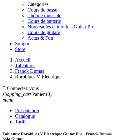
Catégories
Cours de basse
Théorie musicale
Cours de batterie
Nouveautés et tutoriels Guitar Pro
Cours de guitare
Actus & Fun
Support
Store
Accueil
Tablatures
Franck Dumas
Roroblues V Electrique

Connectez-vous
shopping_cart
Panier
(0)
menu
Présentation
Catalogue
Tarifs
Tablature Roroblues V Electrique Guitar Pro - Franck Dumas
Solo Guitar