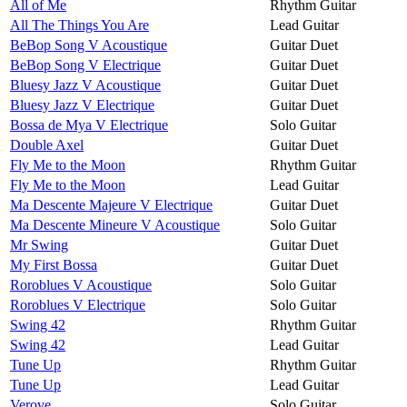
All of Me
Rhythm Guitar
All The Things You Are
Lead Guitar
BeBop Song V Acoustique
Guitar Duet
BeBop Song V Electrique
Guitar Duet
Bluesy Jazz V Acoustique
Guitar Duet
Bluesy Jazz V Electrique
Guitar Duet
Bossa de Mya V Electrique
Solo Guitar
Double Axel
Guitar Duet
Fly Me to the Moon
Rhythm Guitar
Fly Me to the Moon
Lead Guitar
Ma Descente Majeure V Electrique
Guitar Duet
Ma Descente Mineure V Acoustique
Solo Guitar
Mr Swing
Guitar Duet
My First Bossa
Guitar Duet
Roroblues V Acoustique
Solo Guitar
Roroblues V Electrique
Solo Guitar
Swing 42
Rhythm Guitar
Swing 42
Lead Guitar
Tune Up
Rhythm Guitar
Tune Up
Lead Guitar
Verove
Solo Guitar