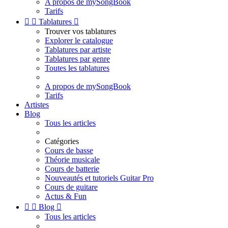
A propos de mySongBook
Tarifs


Tablatures

Trouver vos tablatures
Explorer le catalogue
Tablatures par artiste
Tablatures par genre
Toutes les tablatures
A propos de mySongBook
Tarifs
Artistes
Blog
Tous les articles
Catégories
Cours de basse
Théorie musicale
Cours de batterie
Nouveautés et tutoriels Guitar Pro
Cours de guitare
Actus & Fun


Blog

Tous les articles