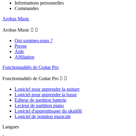
Informations personnelles
Commandes
Arobas Music
Arobas Music


Qui sommes-nous ?
Presse
Aide
Affiliation
Fonctionnalités de Guitar Pro
Fonctionnalités de Guitar Pro


Logiciel pour apprendre la guitare
Logiciel pour apprendre la basse
Editeur de partition batterie
Lecteur de partition piano
Logiciel d'apprentissage du ukulélé
Logiciel de notation musicale
Langues