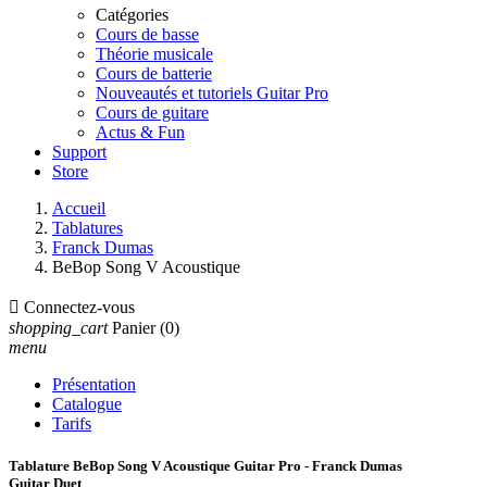
Catégories
Cours de basse
Théorie musicale
Cours de batterie
Nouveautés et tutoriels Guitar Pro
Cours de guitare
Actus & Fun
Support
Store
Accueil
Tablatures
Franck Dumas
BeBop Song V Acoustique

Connectez-vous
shopping_cart
Panier
(0)
menu
Présentation
Catalogue
Tarifs
Tablature BeBop Song V Acoustique Guitar Pro - Franck Dumas
Guitar Duet