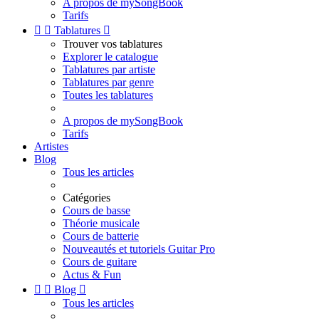
A propos de mySongBook
Tarifs


Tablatures

Trouver vos tablatures
Explorer le catalogue
Tablatures par artiste
Tablatures par genre
Toutes les tablatures
A propos de mySongBook
Tarifs
Artistes
Blog
Tous les articles
Catégories
Cours de basse
Théorie musicale
Cours de batterie
Nouveautés et tutoriels Guitar Pro
Cours de guitare
Actus & Fun


Blog

Tous les articles