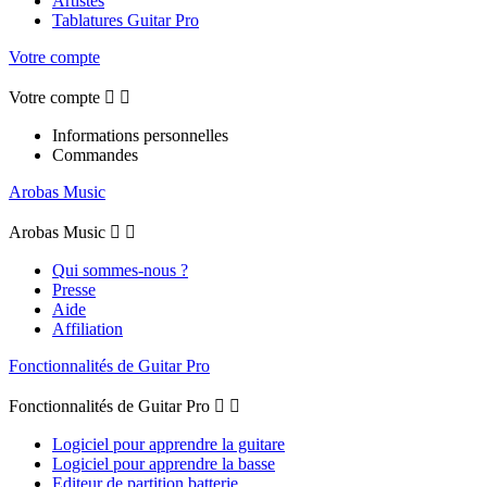
Artistes
Tablatures Guitar Pro
Votre compte
Votre compte


Informations personnelles
Commandes
Arobas Music
Arobas Music


Qui sommes-nous ?
Presse
Aide
Affiliation
Fonctionnalités de Guitar Pro
Fonctionnalités de Guitar Pro


Logiciel pour apprendre la guitare
Logiciel pour apprendre la basse
Editeur de partition batterie