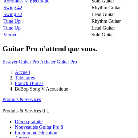
Roroblues V Electrique
Solo Guitar
Swing 42
Rhythm Guitar
Swing 42
Lead Guitar
Tune Up
Rhythm Guitar
Tune Up
Lead Guitar
Verove
Solo Guitar
Guitar Pro n’attend que vous.
Essayer Guitar Pro
Acheter Guitar Pro
Accueil
Tablatures
Franck Dumas
BeBop Song V Acoustique
Produits & Services
Produits & Services


Démo gratuite
Nouveautés Guitar Pro 8
Programme éducation