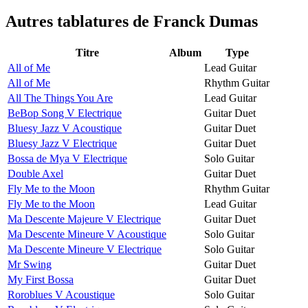
Autres tablatures de
Franck Dumas
Titre
Album
Type
All of Me
Lead Guitar
All of Me
Rhythm Guitar
All The Things You Are
Lead Guitar
BeBop Song V Electrique
Guitar Duet
Bluesy Jazz V Acoustique
Guitar Duet
Bluesy Jazz V Electrique
Guitar Duet
Bossa de Mya V Electrique
Solo Guitar
Double Axel
Guitar Duet
Fly Me to the Moon
Rhythm Guitar
Fly Me to the Moon
Lead Guitar
Ma Descente Majeure V Electrique
Guitar Duet
Ma Descente Mineure V Acoustique
Solo Guitar
Ma Descente Mineure V Electrique
Solo Guitar
Mr Swing
Guitar Duet
My First Bossa
Guitar Duet
Roroblues V Acoustique
Solo Guitar