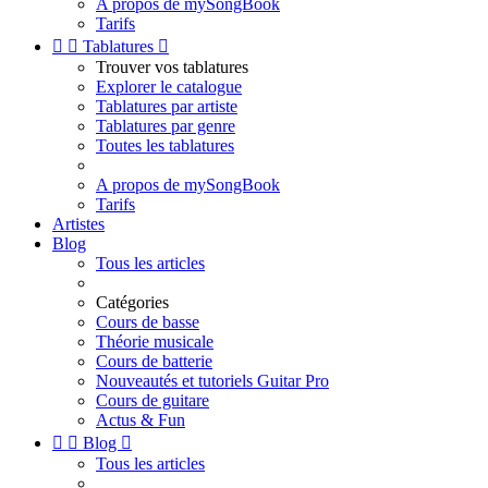
A propos de mySongBook
Tarifs


Tablatures

Trouver vos tablatures
Explorer le catalogue
Tablatures par artiste
Tablatures par genre
Toutes les tablatures
A propos de mySongBook
Tarifs
Artistes
Blog
Tous les articles
Catégories
Cours de basse
Théorie musicale
Cours de batterie
Nouveautés et tutoriels Guitar Pro
Cours de guitare
Actus & Fun


Blog

Tous les articles