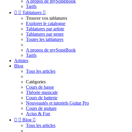
A propos de mySongBook
Tarifs


Tablatures

Trouver vos tablatures
Explorer le catalogue
Tablatures par artiste
Tablatures par genre
Toutes les tablatures
A propos de mySongBook
Tarifs
Artistes
Blog
Tous les articles
Catégories
Cours de basse
Théorie musicale
Cours de batterie
Nouveautés et tutoriels Guitar Pro
Cours de guitare
Actus & Fun


Blog

Tous les articles