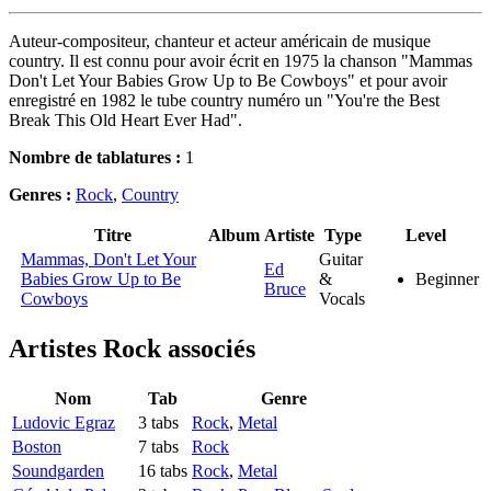
Auteur-compositeur, chanteur et acteur américain de musique
country. Il est connu pour avoir écrit en 1975 la chanson "Mammas
Don't Let Your Babies Grow Up to Be Cowboys" et pour avoir
enregistré en 1982 le tube country numéro un "You're the Best
Break This Old Heart Ever Had".
Nombre de tablatures :
1
Genres :
Rock
,
Country
Titre
Album
Artiste
Type
Level
Mammas, Don't Let Your
Guitar
Ed
Babies Grow Up to Be
&
Beginner
Bruce
Cowboys
Vocals
Artistes Rock
associés
Nom
Tab
Genre
Ludovic Egraz
3 tabs
Rock
,
Metal
Boston
7 tabs
Rock
Soundgarden
16 tabs
Rock
,
Metal