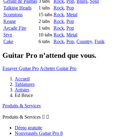
Gérald de Palmas
3 tabs
Rock
,
Pop
,
Blues
,
Soul
Talking Heads
1 tabs
Rock
,
Pop
Scorpions
15 tabs
Rock
,
Metal
Keane
2 tabs
Rock
,
Pop
Arcade Fire
1 tabs
Rock
,
Pop
Styx
10 tabs
Rock
,
Metal
Cake
6 tabs
Rock
,
Pop
,
Country
,
Funk
Guitar Pro n’attend que vous.
Essayer Guitar Pro
Acheter Guitar Pro
Accueil
Tablatures
Artistes
Ed Bruce
Produits & Services
Produits & Services


Démo gratuite
Nouveautés Guitar Pro 8