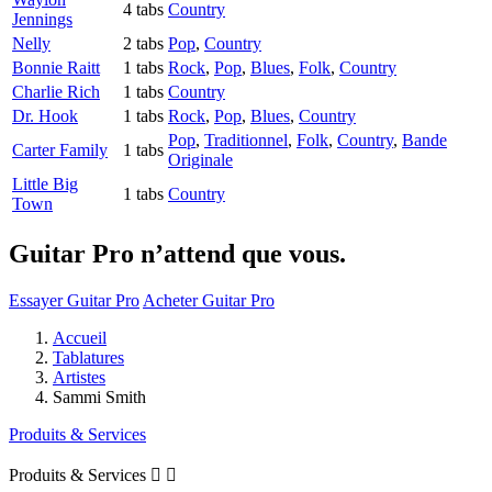
4 tabs
Country
Jennings
Nelly
2 tabs
Pop
,
Country
Bonnie Raitt
1 tabs
Rock
,
Pop
,
Blues
,
Folk
,
Country
Charlie Rich
1 tabs
Country
Dr. Hook
1 tabs
Rock
,
Pop
,
Blues
,
Country
Pop
,
Traditionnel
,
Folk
,
Country
,
Bande
Carter Family
1 tabs
Originale
Little Big
1 tabs
Country
Town
Guitar Pro n’attend que vous.
Essayer Guitar Pro
Acheter Guitar Pro
Accueil
Tablatures
Artistes
Sammi Smith
Produits & Services
Produits & Services

