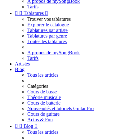
A propos de mySongBook
Tarifs


Tablatures

Trouver vos tablatures
Explorer le catalogue
Tablatures par artiste
Tablatures par genre
Toutes les tablatures
A propos de mySongBook
Tarifs
Artistes
Blog
Tous les articles
Catégories
Cours de basse
Théorie musicale
Cours de batterie
Nouveautés et tutoriels Guitar Pro
Cours de guitare
Actus & Fun


Blog

Tous les articles