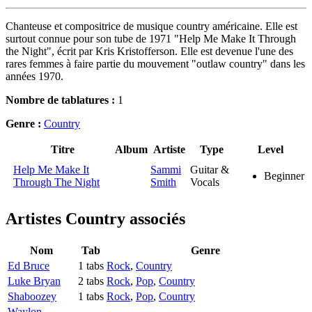
Chanteuse et compositrice de musique country américaine. Elle est
surtout connue pour son tube de 1971 "Help Me Make It Through
the Night", écrit par Kris Kristofferson. Elle est devenue l'une des
rares femmes à faire partie du mouvement "outlaw country" dans les
années 1970.
Nombre de tablatures :
1
Genre :
Country
Titre
Album
Artiste
Type
Level
Help Me Make It
Sammi
Guitar &
Beginner
Through The Night
Smith
Vocals
Artistes Country
associés
Nom
Tab
Genre
Ed Bruce
1 tabs
Rock
,
Country
Luke Bryan
2 tabs
Rock
,
Pop
,
Country
Shaboozey
1 tabs
Rock
,
Pop
,
Country
Waylon