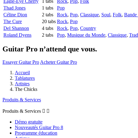
Eagle-Eye Cherry
1 tabs
Rock
,
Pop
,
Folk
Thad Jones
1 tabs
Pop
Céline Dion
2 tabs
Rock
,
Pop
,
Classique
,
Soul
,
Folk
,
Bande 
The Cure
20 tabs
Rock
,
Pop
Del Shannon
4 tabs
Rock
,
Pop
,
Country
Roland Dyens
2 tabs
Pop
,
Musique du Monde
,
Classique
,
Trad
Guitar Pro n’attend que vous.
Essayer Guitar Pro
Acheter Guitar Pro
Accueil
Tablatures
Artistes
The Chicks
Produits & Services
Produits & Services


Démo gratuite
Nouveautés Guitar Pro 8
Programme éducation