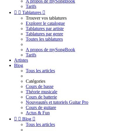
A propos de mySongBook
Tarifs


Tablatures

Trouver vos tablatures
Explorer le catalogue
Tablatures par artiste
Tablatures par genre
Toutes les tablatures
A propos de mySongBook
Tarifs
Artistes
Blog
Tous les articles
Catégories
Cours de basse
Théorie musicale
Cours de batterie
Nouveautés et tutoriels Guitar Pro
Cours de guitare
Actus & Fun


Blog

Tous les articles