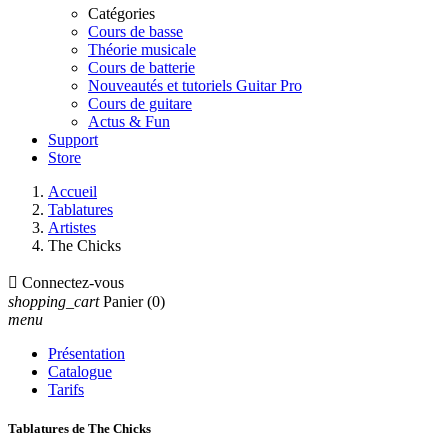
Catégories
Cours de basse
Théorie musicale
Cours de batterie
Nouveautés et tutoriels Guitar Pro
Cours de guitare
Actus & Fun
Support
Store
Accueil
Tablatures
Artistes
The Chicks

Connectez-vous
shopping_cart
Panier
(0)
menu
Présentation
Catalogue
Tarifs
Tablatures de The Chicks