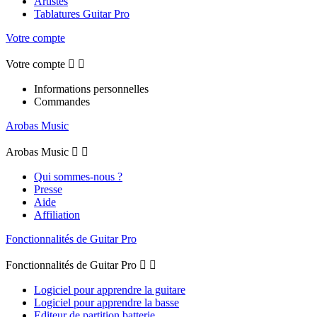
Artistes
Tablatures Guitar Pro
Votre compte
Votre compte


Informations personnelles
Commandes
Arobas Music
Arobas Music


Qui sommes-nous ?
Presse
Aide
Affiliation
Fonctionnalités de Guitar Pro
Fonctionnalités de Guitar Pro


Logiciel pour apprendre la guitare
Logiciel pour apprendre la basse
Editeur de partition batterie