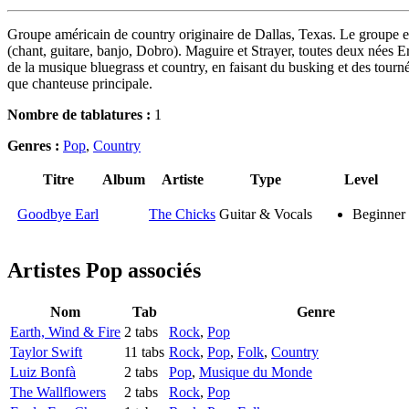
Groupe américain de country originaire de Dallas, Texas. Le groupe es
(chant, guitare, banjo, Dobro). Maguire et Strayer, toutes deux nées E
de la musique bluegrass et country, en faisant du busking et des tourné
que chanteuse principale.
Nombre de tablatures :
1
Genres :
Pop
,
Country
Titre
Album
Artiste
Type
Level
Goodbye Earl
The Chicks
Guitar & Vocals
Beginner
Artistes Pop
associés
Nom
Tab
Genre
Earth, Wind & Fire
2 tabs
Rock
,
Pop
Taylor Swift
11 tabs
Rock
,
Pop
,
Folk
,
Country
Luiz Bonfà
2 tabs
Pop
,
Musique du Monde
The Wallflowers
2 tabs
Rock
,
Pop