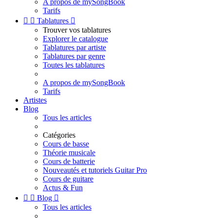
A propos de mySongBook
Tarifs


Tablatures

Trouver vos tablatures
Explorer le catalogue
Tablatures par artiste
Tablatures par genre
Toutes les tablatures
A propos de mySongBook
Tarifs
Artistes
Blog
Tous les articles
Catégories
Cours de basse
Théorie musicale
Cours de batterie
Nouveautés et tutoriels Guitar Pro
Cours de guitare
Actus & Fun


Blog

Tous les articles