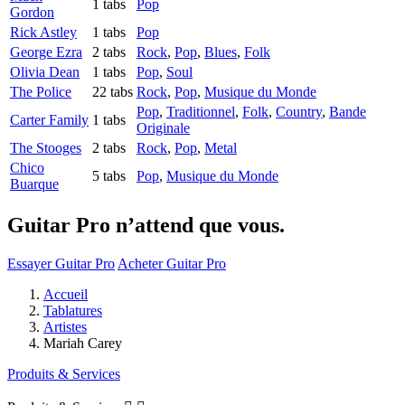
1 tabs
Pop
Gordon
Rick Astley
1 tabs
Pop
George Ezra
2 tabs
Rock
,
Pop
,
Blues
,
Folk
Olivia Dean
1 tabs
Pop
,
Soul
The Police
22 tabs
Rock
,
Pop
,
Musique du Monde
Pop
,
Traditionnel
,
Folk
,
Country
,
Bande
Carter Family
1 tabs
Originale
The Stooges
2 tabs
Rock
,
Pop
,
Metal
Chico
5 tabs
Pop
,
Musique du Monde
Buarque
Guitar Pro n’attend que vous.
Essayer Guitar Pro
Acheter Guitar Pro
Accueil
Tablatures
Artistes
Mariah Carey
Produits & Services