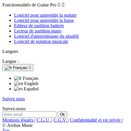
Fonctionnalités de Guitar Pro


Logiciel pour apprendre la guitare
Logiciel pour apprendre la basse
Editeur de partition batterie
Lecteur de partition piano
Logiciel d'apprentissage du ukulélé
Logiciel de notation musicale
Langues
Langue :
Français

Français
English
Español
Suivez nous
Suivez-nous:
Mentions légales
|
C.G.U.
|
C.G.V.
|
Confidentialité et vie privée
|
© Arobas Music
Top