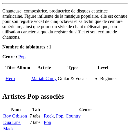
Chanteuse, compositrice, productrice de disques et actrice
américaine. Figure influente de la musique populaire, elle est connue
pour son registre vocal de cinq octaves et sa technique de ceinture
supérieure, ainsi que pour son style de chant mélismatique, son
utilisation caractéristique du registre du sifflet et son écriture de
chansons.
Nombre de tablatures :
1
Genre :
Pop
Titre
Album
Artiste
Type
Level
Hero
Mariah Carey
Guitar & Vocals
Beginner
Artistes Pop
associés
Nom
Tab
Genre
Roy Orbison
7 tabs
Rock
,
Pop
,
Country
Dua Lipa
7 tabs
Pop
Mack