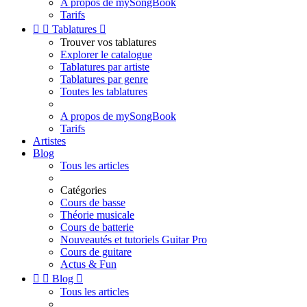
A propos de mySongBook
Tarifs


Tablatures

Trouver vos tablatures
Explorer le catalogue
Tablatures par artiste
Tablatures par genre
Toutes les tablatures
A propos de mySongBook
Tarifs
Artistes
Blog
Tous les articles
Catégories
Cours de basse
Théorie musicale
Cours de batterie
Nouveautés et tutoriels Guitar Pro
Cours de guitare
Actus & Fun


Blog

Tous les articles