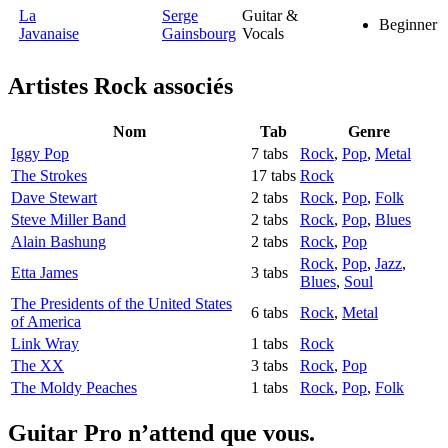
La
Serge
Guitar &
Beginner
Javanaise
Gainsbourg
Vocals
Artistes Rock
associés
Nom
Tab
Genre
Iggy Pop
7 tabs
Rock
,
Pop
,
Metal
The Strokes
17 tabs
Rock
Dave Stewart
2 tabs
Rock
,
Pop
,
Folk
Steve Miller Band
2 tabs
Rock
,
Pop
,
Blues
Alain Bashung
2 tabs
Rock
,
Pop
Rock
,
Pop
,
Jazz
,
Etta James
3 tabs
Blues
,
Soul
The Presidents of the United States
6 tabs
Rock
,
Metal
of America
Link Wray
1 tabs
Rock
The XX
3 tabs
Rock
,
Pop
The Moldy Peaches
1 tabs
Rock
,
Pop
,
Folk
Guitar Pro n’attend que vous.