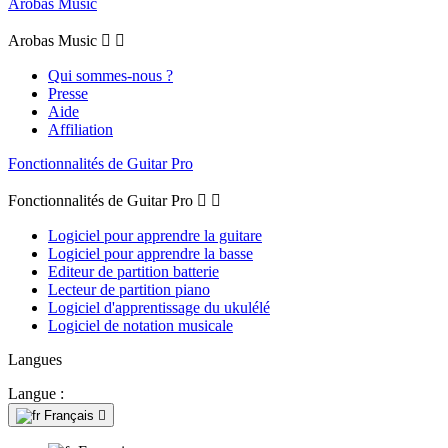
Arobas Music
Arobas Music


Qui sommes-nous ?
Presse
Aide
Affiliation
Fonctionnalités de Guitar Pro
Fonctionnalités de Guitar Pro


Logiciel pour apprendre la guitare
Logiciel pour apprendre la basse
Editeur de partition batterie
Lecteur de partition piano
Logiciel d'apprentissage du ukulélé
Logiciel de notation musicale
Langues
Langue :
Français
