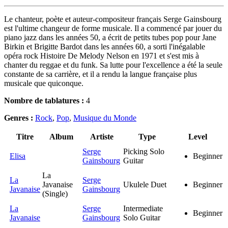
Le chanteur, poète et auteur-compositeur français Serge Gainsbourg
est l'ultime changeur de forme musicale. Il a commencé par jouer du
piano jazz dans les années 50, a écrit de petits tubes pop pour Jane
Birkin et Brigitte Bardot dans les années 60, a sorti l'inégalable
opéra rock Histoire De Melody Nelson en 1971 et s'est mis à
chanter du reggae et du funk. Sa lutte pour l'excellence a été la seule
constante de sa carrière, et il a rendu la langue française plus
musicale que quiconque.
Nombre de tablatures :
4
Genres :
Rock
,
Pop
,
Musique du Monde
Titre
Album
Artiste
Type
Level
Serge
Picking Solo
Elisa
Beginner
Gainsbourg
Guitar
La
La
Serge
Javanaise
Ukulele Duet
Beginner
Javanaise
Gainsbourg
(Single)
La
Serge
Intermediate
Beginner
Javanaise
Gainsbourg
Solo Guitar