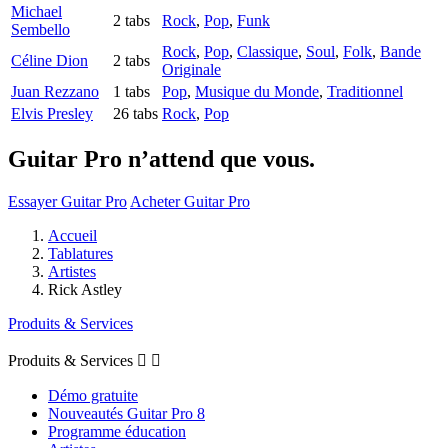
Michael
2 tabs
Rock
,
Pop
,
Funk
Sembello
Rock
,
Pop
,
Classique
,
Soul
,
Folk
,
Bande
Céline Dion
2 tabs
Originale
Juan Rezzano
1 tabs
Pop
,
Musique du Monde
,
Traditionnel
Elvis Presley
26 tabs
Rock
,
Pop
Guitar Pro n’attend que vous.
Essayer Guitar Pro
Acheter Guitar Pro
Accueil
Tablatures
Artistes
Rick Astley
Produits & Services
Produits & Services


Démo gratuite
Nouveautés Guitar Pro 8
Programme éducation