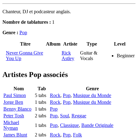
Chanteur, DJ et podcasteur anglais.
Nombre de tablatures :
1
Genre :
Pop
Titre
Album
Artiste
Type
Level
Never Gonna Give
Rick
Guitar &
Beginner
You Up
Astley
Vocals
Artistes Pop
associés
Nom
Tab
Genre
Paul Simon
5 tabs
Rock
,
Pop
,
Musique du Monde
Jorge Ben
1 tabs
Rock
,
Pop
,
Musique du Monde
Benny Blanco
1 tabs
Pop
Peter Tosh
2 tabs
Pop
,
Soul
,
Reggae
Michael
1 tabs
Pop
,
Classique
,
Bande Originale
Nyman
James Blunt
2 tabs
Rock
,
Pop
,
Folk