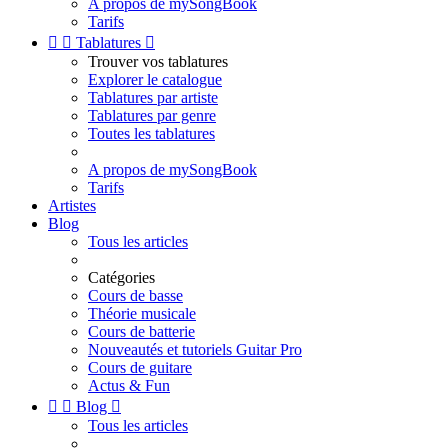
A propos de mySongBook
Tarifs


Tablatures

Trouver vos tablatures
Explorer le catalogue
Tablatures par artiste
Tablatures par genre
Toutes les tablatures
A propos de mySongBook
Tarifs
Artistes
Blog
Tous les articles
Catégories
Cours de basse
Théorie musicale
Cours de batterie
Nouveautés et tutoriels Guitar Pro
Cours de guitare
Actus & Fun


Blog

Tous les articles