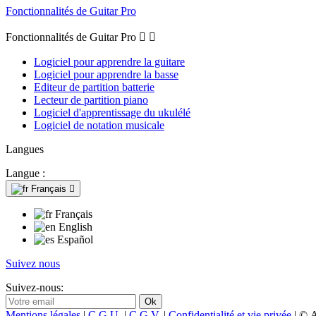
Fonctionnalités de Guitar Pro
Fonctionnalités de Guitar Pro


Logiciel pour apprendre la guitare
Logiciel pour apprendre la basse
Editeur de partition batterie
Lecteur de partition piano
Logiciel d'apprentissage du ukulélé
Logiciel de notation musicale
Langues
Langue :
Français

Français
English
Español
Suivez nous
Suivez-nous:
Mentions légales
|
C.G.U.
|
C.G.V.
|
Confidentialité et vie privée
| © 