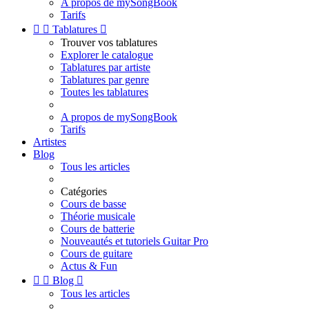
A propos de mySongBook
Tarifs


Tablatures

Trouver vos tablatures
Explorer le catalogue
Tablatures par artiste
Tablatures par genre
Toutes les tablatures
A propos de mySongBook
Tarifs
Artistes
Blog
Tous les articles
Catégories
Cours de basse
Théorie musicale
Cours de batterie
Nouveautés et tutoriels Guitar Pro
Cours de guitare
Actus & Fun


Blog

Tous les articles