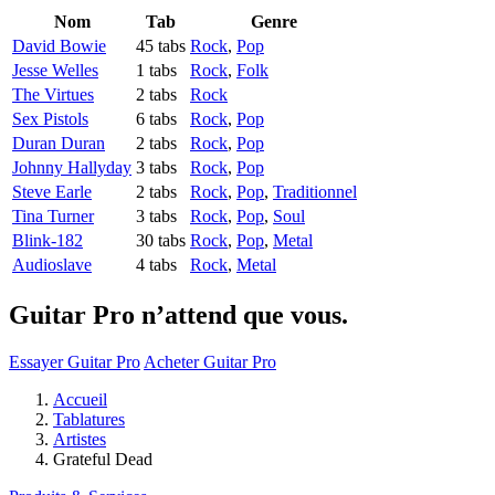
Nom
Tab
Genre
David Bowie
45 tabs
Rock
,
Pop
Jesse Welles
1 tabs
Rock
,
Folk
The Virtues
2 tabs
Rock
Sex Pistols
6 tabs
Rock
,
Pop
Duran Duran
2 tabs
Rock
,
Pop
Johnny Hallyday
3 tabs
Rock
,
Pop
Steve Earle
2 tabs
Rock
,
Pop
,
Traditionnel
Tina Turner
3 tabs
Rock
,
Pop
,
Soul
Blink-182
30 tabs
Rock
,
Pop
,
Metal
Audioslave
4 tabs
Rock
,
Metal
Guitar Pro n’attend que vous.
Essayer Guitar Pro
Acheter Guitar Pro
Accueil
Tablatures
Artistes
Grateful Dead