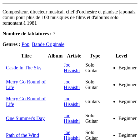
Compositeur, directeur musical, chef d'orchestre et pianiste japonais,
connu pour plus de 100 musiques de films et d'albums solo
remontant à 1981
Nombre de tablatures :
7
Genres :
Pop
,
Bande Originale
Titre
Album
Artiste
Type
Level
Joe
Solo
Castle In The Sky
Beginner
Hisaishi
Guitar
Merry Go Round of
Joe
Solo
Beginner
Life
Hisaishi
Guitar
Merry Go Round of
Joe
Guitars
Beginner
Life
Hisaishi
Joe
Solo
One Summer's Day
Beginner
Hisaishi
Guitar
Joe
Solo
Path of the Wind
Beginner
Hisaishi
Guitar