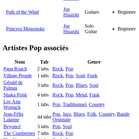
Joe
Path of the Wind
Guitars
Beginner
Hisaishi
Joe
Solo
Princess Mononoke
Beginner
Hisaishi
Guitar
Artistes Pop
associés
Nom
Tab
Genre
Papa Roach
2 tabs
Rock
,
Pop
Village People
1 tabs
Rock
,
Pop
,
Soul
,
Funk
Gérald de
3 tabs
Rock
,
Pop
,
Blues
,
Soul
Palmas
Shaka Ponk
4 tabs
Rock
,
Pop
,
Metal
,
Funk
Lee Ann
1 tabs
Pop
,
Traditionnel
,
Country
Womack
Jean-Félix
Pop
,
Jazz
,
Blues
,
Folk
,
Country
,
Bande
44 tabs
Lalanne
Originale
Beyoncé
3 tabs
Pop
,
Soul
The Cranberries
7 tabs
Rock
,
Pop