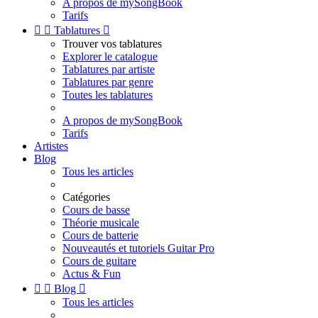
A propos de mySongBook
Tarifs


Tablatures

Trouver vos tablatures
Explorer le catalogue
Tablatures par artiste
Tablatures par genre
Toutes les tablatures
A propos de mySongBook
Tarifs
Artistes
Blog
Tous les articles
Catégories
Cours de basse
Théorie musicale
Cours de batterie
Nouveautés et tutoriels Guitar Pro
Cours de guitare
Actus & Fun


Blog

Tous les articles