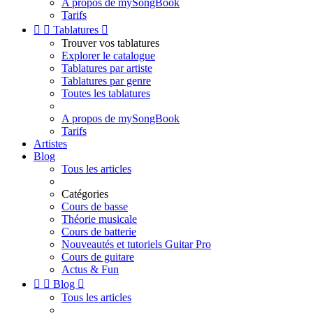
A propos de mySongBook
Tarifs


Tablatures

Trouver vos tablatures
Explorer le catalogue
Tablatures par artiste
Tablatures par genre
Toutes les tablatures
A propos de mySongBook
Tarifs
Artistes
Blog
Tous les articles
Catégories
Cours de basse
Théorie musicale
Cours de batterie
Nouveautés et tutoriels Guitar Pro
Cours de guitare
Actus & Fun


Blog

Tous les articles