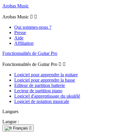
Arobas Music
Arobas Music


Qui sommes-nous ?
Presse
Aide
Affiliation
Fonctionnalités de Guitar Pro
Fonctionnalités de Guitar Pro


Logiciel pour apprendre la guitare
Logiciel pour apprendre la basse
Editeur de partition batterie
Lecteur de partition piano
Logiciel d'apprentissage du ukulélé
Logiciel de notation musicale
Langues
Langue :
Français
