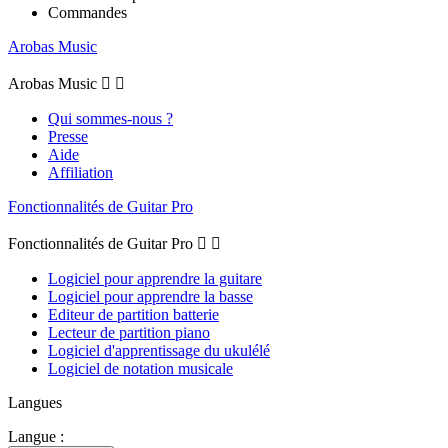
Commandes
Arobas Music
Arobas Music


Qui sommes-nous ?
Presse
Aide
Affiliation
Fonctionnalités de Guitar Pro
Fonctionnalités de Guitar Pro


Logiciel pour apprendre la guitare
Logiciel pour apprendre la basse
Editeur de partition batterie
Lecteur de partition piano
Logiciel d'apprentissage du ukulélé
Logiciel de notation musicale
Langues
Langue :