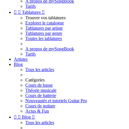
A propos de mySongBook
Tarifs


Tablatures

Trouver vos tablatures
Explorer le catalogue
Tablatures par artiste
Tablatures par genre
Toutes les tablatures
A propos de mySongBook
Tarifs
Artistes
Blog
Tous les articles
Catégories
Cours de basse
Théorie musicale
Cours de batterie
Nouveautés et tutoriels Guitar Pro
Cours de guitare
Actus & Fun


Blog

Tous les articles