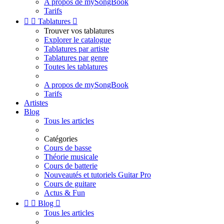
A propos de mySongBook
Tarifs


Tablatures

Trouver vos tablatures
Explorer le catalogue
Tablatures par artiste
Tablatures par genre
Toutes les tablatures
A propos de mySongBook
Tarifs
Artistes
Blog
Tous les articles
Catégories
Cours de basse
Théorie musicale
Cours de batterie
Nouveautés et tutoriels Guitar Pro
Cours de guitare
Actus & Fun


Blog

Tous les articles