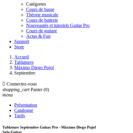
Catégories
Cours de basse
Théorie musicale
Cours de batterie
Nouveautés et tutoriels Guitar Pro
Cours de guitare
Actus & Fun
Support
Store
Accueil
Tablatures
Máximo Diego Pujol
Septiembre

Connectez-vous
shopping_cart
Panier
(0)
menu
Présentation
Catalogue
Tarifs
Tablature Septiembre Guitar Pro - Máximo Diego Pujol
Solo Guitar