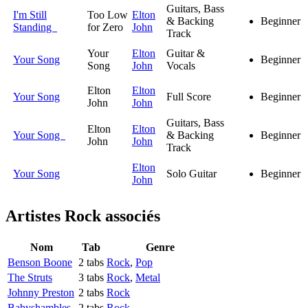
Guitars, Bass
I'm Still
Too Low
Elton
& Backing
Beginner
Standing
for Zero
John
Track
Your
Elton
Guitar &
Your Song
Beginner
Song
John
Vocals
Elton
Elton
Your Song
Full Score
Beginner
John
John
Guitars, Bass
Elton
Elton
Your Song
& Backing
Beginner
John
John
Track
Elton
Your Song
Solo Guitar
Beginner
John
Artistes Rock
associés
Nom
Tab
Genre
Benson Boone
2 tabs
Rock
,
Pop
The Struts
3 tabs
Rock
,
Metal
Johnny Preston
2 tabs
Rock
Babyshambles
2 tabs
Rock