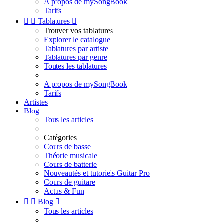
A propos de mySongBook
Tarifs


Tablatures

Trouver vos tablatures
Explorer le catalogue
Tablatures par artiste
Tablatures par genre
Toutes les tablatures
A propos de mySongBook
Tarifs
Artistes
Blog
Tous les articles
Catégories
Cours de basse
Théorie musicale
Cours de batterie
Nouveautés et tutoriels Guitar Pro
Cours de guitare
Actus & Fun


Blog

Tous les articles