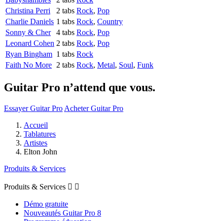
Christina Perri
2 tabs
Rock
,
Pop
Charlie Daniels
1 tabs
Rock
,
Country
Sonny & Cher
4 tabs
Rock
,
Pop
Leonard Cohen
2 tabs
Rock
,
Pop
Ryan Bingham
1 tabs
Rock
Faith No More
2 tabs
Rock
,
Metal
,
Soul
,
Funk
Guitar Pro n’attend que vous.
Essayer Guitar Pro
Acheter Guitar Pro
Accueil
Tablatures
Artistes
Elton John
Produits & Services
Produits & Services


Démo gratuite
Nouveautés Guitar Pro 8