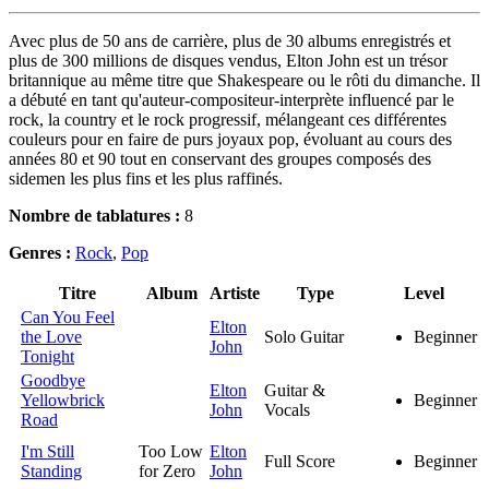
Avec plus de 50 ans de carrière, plus de 30 albums enregistrés et
plus de 300 millions de disques vendus, Elton John est un trésor
britannique au même titre que Shakespeare ou le rôti du dimanche. Il
a débuté en tant qu'auteur-compositeur-interprète influencé par le
rock, la country et le rock progressif, mélangeant ces différentes
couleurs pour en faire de purs joyaux pop, évoluant au cours des
années 80 et 90 tout en conservant des groupes composés des
sidemen les plus fins et les plus raffinés.
Nombre de tablatures :
8
Genres :
Rock
,
Pop
Titre
Album
Artiste
Type
Level
Can You Feel
Elton
the Love
Solo Guitar
Beginner
John
Tonight
Goodbye
Elton
Guitar &
Yellowbrick
Beginner
John
Vocals
Road
I'm Still
Too Low
Elton
Full Score
Beginner
Standing
for Zero
John