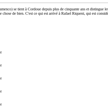
enco) se tient à Cordoue depuis plus de cinquante ans et distingue les 
e chose de bien. C'est ce qui est arrivé à Rafael Riqueni, qui est consi
r
r
r
r
r