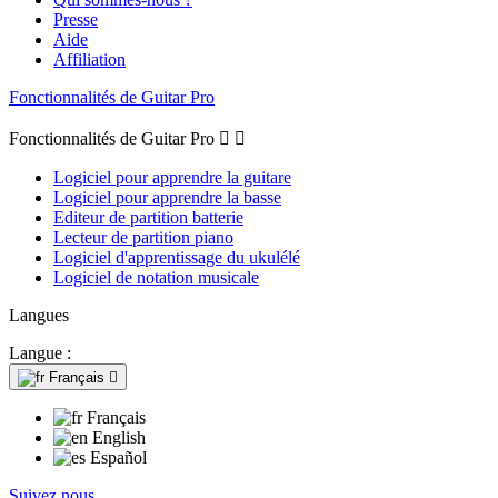
Presse
Aide
Affiliation
Fonctionnalités de Guitar Pro
Fonctionnalités de Guitar Pro


Logiciel pour apprendre la guitare
Logiciel pour apprendre la basse
Editeur de partition batterie
Lecteur de partition piano
Logiciel d'apprentissage du ukulélé
Logiciel de notation musicale
Langues
Langue :
Français

Français
English
Español
Suivez nous