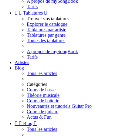
A propos de mySongBook
Tarifs


Tablatures

Trouver vos tablatures
Explorer le catalogue
Tablatures par artiste
Tablatures par genre
Toutes les tablatures
A propos de mySongBook
Tarifs
Artistes
Blog
Tous les articles
Catégories
Cours de basse
Théorie musicale
Cours de batterie
Nouveautés et tutoriels Guitar Pro
Cours de guitare
Actus & Fun


Blog

Tous les articles