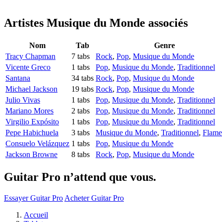
Artistes Musique du Monde
associés
Nom
Tab
Genre
Tracy Chapman
7 tabs
Rock
,
Pop
,
Musique du Monde
Vicente Greco
1 tabs
Pop
,
Musique du Monde
,
Traditionnel
Santana
34 tabs
Rock
,
Pop
,
Musique du Monde
Michael Jackson
19 tabs
Rock
,
Pop
,
Musique du Monde
Julio Vivas
1 tabs
Pop
,
Musique du Monde
,
Traditionnel
Mariano Mores
2 tabs
Pop
,
Musique du Monde
,
Traditionnel
Virgilio Expósito
1 tabs
Pop
,
Musique du Monde
,
Traditionnel
Pepe Habichuela
3 tabs
Musique du Monde
,
Traditionnel
,
Flame
Consuelo Velázquez
1 tabs
Pop
,
Musique du Monde
Jackson Browne
8 tabs
Rock
,
Pop
,
Musique du Monde
Guitar Pro n’attend que vous.
Essayer Guitar Pro
Acheter Guitar Pro
Accueil