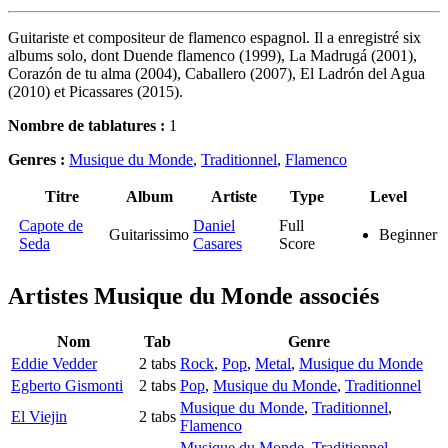
Guitariste et compositeur de flamenco espagnol. Il a enregistré six
albums solo, dont Duende flamenco (1999), La Madrugá (2001),
Corazón de tu alma (2004), Caballero (2007), El Ladrón del Agua
(2010) et Picassares (2015).
Nombre de tablatures :
1
Genres :
Musique du Monde
,
Traditionnel
,
Flamenco
Titre
Album
Artiste
Type
Level
Capote de
Daniel
Full
Guitarissimo
Beginner
Seda
Casares
Score
Artistes Musique du Monde
associés
Nom
Tab
Genre
Eddie Vedder
2 tabs
Rock
,
Pop
,
Metal
,
Musique du Monde
Egberto Gismonti
2 tabs
Pop
,
Musique du Monde
,
Traditionnel
Musique du Monde
,
Traditionnel
,
El Viejin
2 tabs
Flamenco
Musique du Monde
,
Traditionnel
,