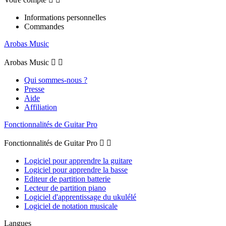
Informations personnelles
Commandes
Arobas Music
Arobas Music


Qui sommes-nous ?
Presse
Aide
Affiliation
Fonctionnalités de Guitar Pro
Fonctionnalités de Guitar Pro


Logiciel pour apprendre la guitare
Logiciel pour apprendre la basse
Editeur de partition batterie
Lecteur de partition piano
Logiciel d'apprentissage du ukulélé
Logiciel de notation musicale
Langues