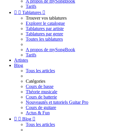
A propos de mySongBook
Tarifs


Tablatures

Trouver vos tablatures
Explorer le catalogue
Tablatures par artiste
Tablatures par genre
Toutes les tablatures
A propos de mySongBook
Tarifs
Artistes
Blog
Tous les articles
Catégories
Cours de basse
Théorie musicale
Cours de batterie
Nouveautés et tutoriels Guitar Pro
Cours de guitare
Actus & Fun


Blog

Tous les articles