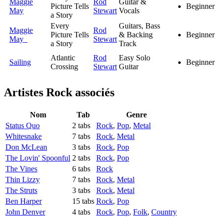
Maggie
Rod
Guitar &
Picture Tells
Beginner
May
Stewart
Vocals
a Story
Every
Guitars, Bass
Maggie
Rod
Picture Tells
& Backing
Beginner
May
Stewart
a Story
Track
Atlantic
Rod
Easy Solo
Sailing
Beginner
Crossing
Stewart
Guitar
Artistes Rock
associés
Nom
Tab
Genre
Status Quo
2 tabs
Rock
,
Pop
,
Metal
Whitesnake
7 tabs
Rock
,
Metal
Don McLean
3 tabs
Rock
,
Pop
The Lovin' Spoonful
2 tabs
Rock
,
Pop
The Vines
6 tabs
Rock
Thin Lizzy
7 tabs
Rock
,
Metal
The Struts
3 tabs
Rock
,
Metal
Ben Harper
15 tabs
Rock
,
Pop
John Denver
4 tabs
Rock
,
Pop
,
Folk
,
Country