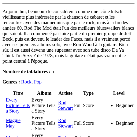
Aujourd'hui, beaucoup le considèrent comme une icône kitsch
vieillissante plus intéressée par la chanson de cabaret et les
rencontres avec des mannequins que par le rock, mais à la fin des
années 60, Rod The Mod était l'un des meilleurs blueswailers blancs
qui soient. Il a commencé par faire partie du premier groupe de Jeff
Beck, puis est devenu le leader des Faces, mais il a vraiment percé
avec ses premiers albums solo, avec Ron Wood à la guitare. Bien
sûr, il est aussi devenu une superstar avec son tube disco Da Ya
Think I'm Sexy ? de 1978, mais la guitare n'était pas vraiment le
point central à l'époque.
Nombre de tablatures :
5
Genres :
Rock
,
Pop
Titre
Album
Artiste
Type
Level
Every
Every
Rod
Picture Tells
Picture Tells
Full Score
Beginner
Stewart
a Story
a Story
Every
Maggie
Rod
Picture Tells
Full Score
Beginner
May
Stewart
a Story
Every