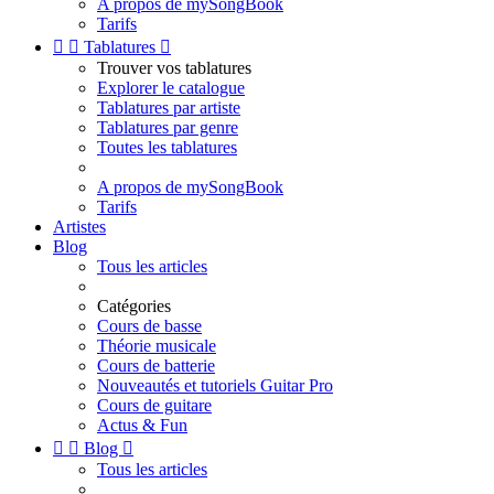
A propos de mySongBook
Tarifs


Tablatures

Trouver vos tablatures
Explorer le catalogue
Tablatures par artiste
Tablatures par genre
Toutes les tablatures
A propos de mySongBook
Tarifs
Artistes
Blog
Tous les articles
Catégories
Cours de basse
Théorie musicale
Cours de batterie
Nouveautés et tutoriels Guitar Pro
Cours de guitare
Actus & Fun


Blog

Tous les articles