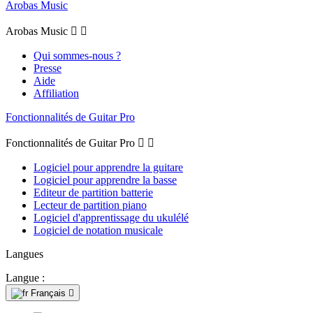
Arobas Music
Arobas Music


Qui sommes-nous ?
Presse
Aide
Affiliation
Fonctionnalités de Guitar Pro
Fonctionnalités de Guitar Pro


Logiciel pour apprendre la guitare
Logiciel pour apprendre la basse
Editeur de partition batterie
Lecteur de partition piano
Logiciel d'apprentissage du ukulélé
Logiciel de notation musicale
Langues
Langue :
Français
