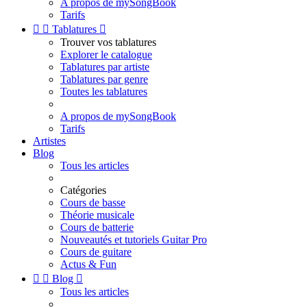
A propos de mySongBook
Tarifs


Tablatures

Trouver vos tablatures
Explorer le catalogue
Tablatures par artiste
Tablatures par genre
Toutes les tablatures
A propos de mySongBook
Tarifs
Artistes
Blog
Tous les articles
Catégories
Cours de basse
Théorie musicale
Cours de batterie
Nouveautés et tutoriels Guitar Pro
Cours de guitare
Actus & Fun


Blog

Tous les articles