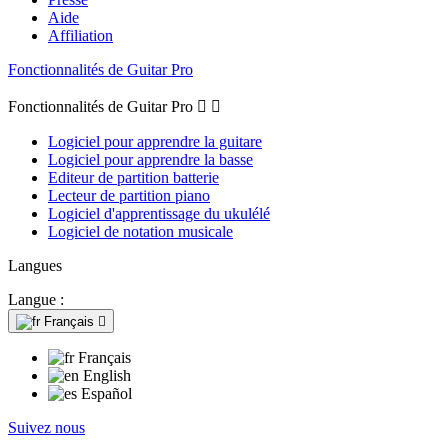
Aide
Affiliation
Fonctionnalités de Guitar Pro
Fonctionnalités de Guitar Pro


Logiciel pour apprendre la guitare
Logiciel pour apprendre la basse
Editeur de partition batterie
Lecteur de partition piano
Logiciel d'apprentissage du ukulélé
Logiciel de notation musicale
Langues
Langue :
Français

Français
English
Español
Suivez nous