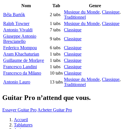
Nom
Tab
Genre
Musique du Monde
,
Classique
,
Béla Bartók
2 tabs
Traditionnel
Ralph Towner
1 tabs
Musique du Monde
,
Classique
Antonio Vivaldi
7 tabs
Classique
Giuseppe Antonio
9 tabs
Classique
Brescianello
Federico Mompou
6 tabs
Classique
Aram Khachaturian
1 tabs
Classique
Guillaume de Morlaye
1 tabs
Classique
Francesco Landini
1 tabs
Classique
Francesco da Milano
10 tabs
Classique
Musique du Monde
,
Classique
,
Antonio Lauro
13 tabs
Traditionnel
Guitar Pro n’attend que vous.
Essayer Guitar Pro
Acheter Guitar Pro
Accueil
Tablatures