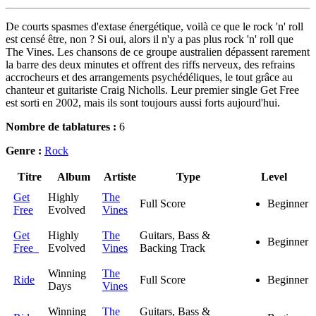
De courts spasmes d'extase énergétique, voilà ce que le rock 'n' roll
est censé être, non ? Si oui, alors il n'y a pas plus rock 'n' roll que
The Vines. Les chansons de ce groupe australien dépassent rarement
la barre des deux minutes et offrent des riffs nerveux, des refrains
accrocheurs et des arrangements psychédéliques, le tout grâce au
chanteur et guitariste Craig Nicholls. Leur premier single Get Free
est sorti en 2002, mais ils sont toujours aussi forts aujourd'hui.
Nombre de tablatures :
6
Genre :
Rock
Titre
Album
Artiste
Type
Level
Get
Highly
The
Full Score
Beginner
Free
Evolved
Vines
Get
Highly
The
Guitars, Bass &
Beginner
Free
Evolved
Vines
Backing Track
Winning
The
Ride
Full Score
Beginner
Days
Vines
Winning
The
Guitars, Bass &