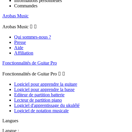
Informations personnelles
Commandes
Arobas Music
Arobas Music


Qui sommes-nous ?
Presse
Aide
Affiliation
Fonctionnalités de Guitar Pro
Fonctionnalités de Guitar Pro


Logiciel pour apprendre la guitare
Logiciel pour apprendre la basse
Editeur de partition batterie
Lecteur de partition piano
Logiciel d'apprentissage du ukulélé
Logiciel de notation musicale
Langues
Langue :