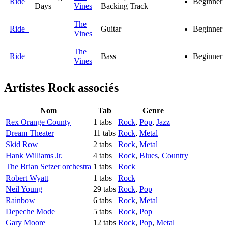
Ride
Beginner
Days
Vines
Backing Track
The
Ride
Guitar
Beginner
Vines
The
Ride
Bass
Beginner
Vines
Artistes Rock
associés
Nom
Tab
Genre
Rex Orange County
1 tabs
Rock
,
Pop
,
Jazz
Dream Theater
11 tabs
Rock
,
Metal
Skid Row
2 tabs
Rock
,
Metal
Hank Williams Jr.
4 tabs
Rock
,
Blues
,
Country
The Brian Setzer orchestra
1 tabs
Rock
Robert Wyatt
1 tabs
Rock
Neil Young
29 tabs
Rock
,
Pop
Rainbow
6 tabs
Rock
,
Metal
Depeche Mode
5 tabs
Rock
,
Pop
Gary Moore
12 tabs
Rock
,
Pop
,
Metal