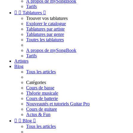
A propos de mySongBook
Tarifs


Tablatures

Trouver vos tablatures
Explorer le catalogue
Tablatures par artiste
Tablatures par genre
Toutes les tablatures
A propos de mySongBook
Tarifs
Artistes
Blog
Tous les articles
Catégories
Cours de basse
Théorie musicale
Cours de batterie
Nouveautés et tutoriels Guitar Pro
Cours de guitare
Actus & Fun


Blog

Tous les articles