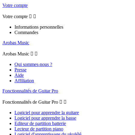
Votre compte
Votre compte


Informations personnelles
Commandes
Arobas Music
Arobas Music


Qui sommes-nous ?
Presse
Aide
Affiliation
Fonctionnalités de Guitar Pro
Fonctionnalités de Guitar Pro


Logiciel pour apprendre la guitare
Logiciel pour apprendre la basse
Editeur de partition batterie
Lecteur de partition piano
Logiciel d'apprentissage du ukulélé