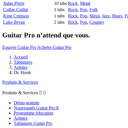
Judas Priest
10 tabs
Rock
,
Metal
Colbie Caillat
1 tabs
Rock
,
Pop
,
Folk
King Crimson
1 tabs
Rock
,
Pop
,
Metal
,
Jazz
,
Blues
,
F
Luke Bryan
2 tabs
Rock
,
Pop
,
Country
Guitar Pro n’attend que vous.
Essayer Guitar Pro
Acheter Guitar Pro
Accueil
Tablatures
Artistes
Dr. Hook
Produits & Services
Produits & Services


Démo gratuite
Nouveautés Guitar Pro 8
Programme éducation
Artistes
Tablatures Guitar Pro