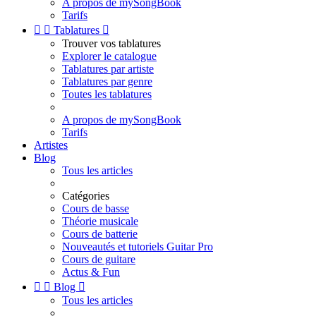
A propos de mySongBook
Tarifs


Tablatures

Trouver vos tablatures
Explorer le catalogue
Tablatures par artiste
Tablatures par genre
Toutes les tablatures
A propos de mySongBook
Tarifs
Artistes
Blog
Tous les articles
Catégories
Cours de basse
Théorie musicale
Cours de batterie
Nouveautés et tutoriels Guitar Pro
Cours de guitare
Actus & Fun


Blog

Tous les articles