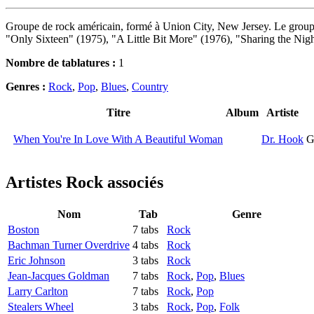
Groupe de rock américain, formé à Union City, New Jersey. Le groupe
"Only Sixteen" (1975), "A Little Bit More" (1976), "Sharing the Ni
Nombre de tablatures :
1
Genres :
Rock
,
Pop
,
Blues
,
Country
Titre
Album
Artiste
When You're In Love With A Beautiful Woman
Dr. Hook
G
Artistes Rock
associés
Nom
Tab
Genre
Boston
7 tabs
Rock
Bachman Turner Overdrive
4 tabs
Rock
Eric Johnson
3 tabs
Rock
Jean-Jacques Goldman
7 tabs
Rock
,
Pop
,
Blues
Larry Carlton
7 tabs
Rock
,
Pop
Stealers Wheel
3 tabs
Rock
,
Pop
,
Folk