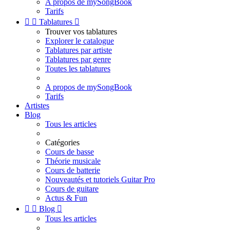
A propos de mySongBook
Tarifs


Tablatures

Trouver vos tablatures
Explorer le catalogue
Tablatures par artiste
Tablatures par genre
Toutes les tablatures
A propos de mySongBook
Tarifs
Artistes
Blog
Tous les articles
Catégories
Cours de basse
Théorie musicale
Cours de batterie
Nouveautés et tutoriels Guitar Pro
Cours de guitare
Actus & Fun


Blog

Tous les articles