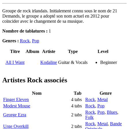
Groupe de rock irlandais. Initialement connu sous le nom de 21
Demands, le groupe a adopté son nom actuel en 2012 pour
coïncider avec le changement de sa musique.
Nombre de tablatures :
1
Genres :
Rock
,
Pop
Titre
Album
Artiste
Type
Level
All I Want
Kodaline
Guitar & Vocals
Beginner
Artistes Rock
associés
Nom
Tab
Genre
Finger Eleven
4 tabs
Rock
,
Metal
Modest Mouse
4 tabs
Rock
,
Pop
Rock
,
Pop
,
Blues
,
George Ezra
2 tabs
Folk
Rock
,
Metal
,
Bande
Urge Overkill
2 tabs
Originale