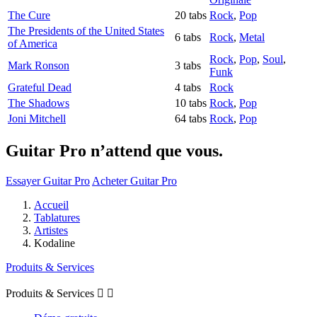
The Cure
20 tabs
Rock
,
Pop
The Presidents of the United States
6 tabs
Rock
,
Metal
of America
Rock
,
Pop
,
Soul
,
Mark Ronson
3 tabs
Funk
Grateful Dead
4 tabs
Rock
The Shadows
10 tabs
Rock
,
Pop
Joni Mitchell
64 tabs
Rock
,
Pop
Guitar Pro n’attend que vous.
Essayer Guitar Pro
Acheter Guitar Pro
Accueil
Tablatures
Artistes
Kodaline
Produits & Services
Produits & Services

