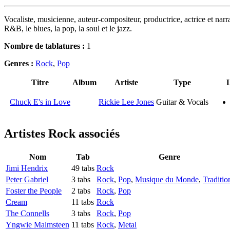
Vocaliste, musicienne, auteur-compositeur, productrice, actrice et narr
R&B, le blues, la pop, la soul et le jazz.
Nombre de tablatures :
1
Genres :
Rock
,
Pop
Titre
Album
Artiste
Type
L
Chuck E's in Love
Rickie Lee Jones
Guitar & Vocals
Artistes Rock
associés
Nom
Tab
Genre
Jimi Hendrix
49 tabs
Rock
Peter Gabriel
3 tabs
Rock
,
Pop
,
Musique du Monde
,
Traditio
Foster the People
2 tabs
Rock
,
Pop
Cream
11 tabs
Rock
The Connells
3 tabs
Rock
,
Pop
Yngwie Malmsteen
11 tabs
Rock
,
Metal