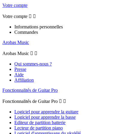
Votre compte
Votre compte


Informations personnelles
Commandes
Arobas Music
Arobas Music


Qui sommes-nous ?
Presse
Aide
Affiliation
Fonctionnalités de Guitar Pro
Fonctionnalités de Guitar Pro


Logiciel pour apprendre la guitare
Logiciel pour apprendre la basse
Editeur de partition batterie
Lecteur de partition piano
Logiciel d'apprentissage du ukulélé