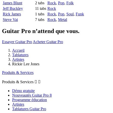
James Blunt
2 tabs
Rock
,
Pop
,
Folk
Jeff Buckley
11 tabs
Rock
Rick James
1 tabs
Rock
,
Pop
,
Soul
,
Funk
Steve Vai
7 tabs
Rock
,
Metal
Guitar Pro n’attend que vous.
Essayer Guitar Pro
Acheter Guitar Pro
Accueil
Tablatures
Artistes
Rickie Lee Jones
Produits & Services
Produits & Services


Démo gratuite
Nouveautés Guitar Pro 8
Programme éducation
Artistes
Tablatures Guitar Pro