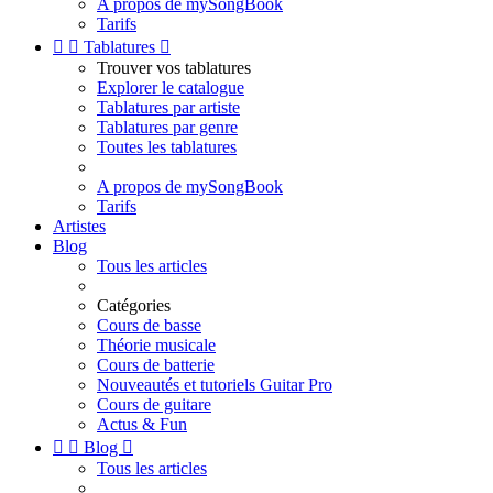
A propos de mySongBook
Tarifs


Tablatures

Trouver vos tablatures
Explorer le catalogue
Tablatures par artiste
Tablatures par genre
Toutes les tablatures
A propos de mySongBook
Tarifs
Artistes
Blog
Tous les articles
Catégories
Cours de basse
Théorie musicale
Cours de batterie
Nouveautés et tutoriels Guitar Pro
Cours de guitare
Actus & Fun


Blog

Tous les articles