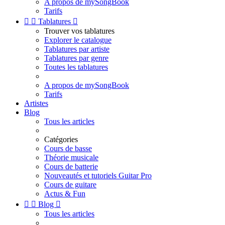
A propos de mySongBook
Tarifs


Tablatures

Trouver vos tablatures
Explorer le catalogue
Tablatures par artiste
Tablatures par genre
Toutes les tablatures
A propos de mySongBook
Tarifs
Artistes
Blog
Tous les articles
Catégories
Cours de basse
Théorie musicale
Cours de batterie
Nouveautés et tutoriels Guitar Pro
Cours de guitare
Actus & Fun


Blog

Tous les articles