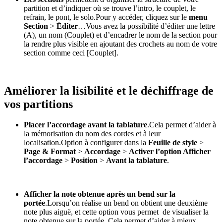
partition et d’indiquer où se trouve l’intro, le couplet, le
refrain, le pont, le solo.Pour y accéder, cliquez sur le
menu
Section
>
Éditer
…Vous avez la possibilité d’éditer une lettre
(A), un nom (Couplet) et d’encadrer le nom de la section pour
la rendre plus visible en ajoutant des crochets au nom de votre
section comme ceci [Couplet].
Améliorer la lisibilité et le déchiffrage de
vos partitions
Placer l’accordage avant la tablature
.Cela permet d’aider à
la mémorisation du nom des cordes et à leur
localisation.Option à configurer dans la
Feuille de style
>
Page & Format
>
Accordage
>
Activer l’option Afficher
l’accordage
>
Position
>
Avant la tablature
.
Afficher la note obtenue après un bend sur la
portée
.Lorsqu’on réalise un bend on obtient une deuxième
note plus aiguë, et cette option vous permet de visualiser la
note obtenue sur la portée. Cela permet d’aider à mieux