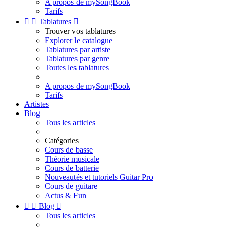
A propos de mySongBook
Tarifs


Tablatures

Trouver vos tablatures
Explorer le catalogue
Tablatures par artiste
Tablatures par genre
Toutes les tablatures
A propos de mySongBook
Tarifs
Artistes
Blog
Tous les articles
Catégories
Cours de basse
Théorie musicale
Cours de batterie
Nouveautés et tutoriels Guitar Pro
Cours de guitare
Actus & Fun


Blog

Tous les articles