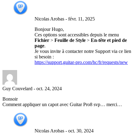
Nicolas Arobas
-
févr. 11, 2025
Bonjour Hugo,
Ces options sont accessibles depuis le menu
Fichier
>
Feuille de Style
>
En-tête et pied de
page
.
Je vous invite à contacter notre Support via ce lien
si besoin :
https://support.guitar-pro.com/hc/fr/requests/new
Guy Couvelard
-
oct. 24, 2024
Bonsoir
Comment appliquer un capot avec Guitar Pro8 svp… merci…
Nicolas Arobas
-
oct. 30, 2024