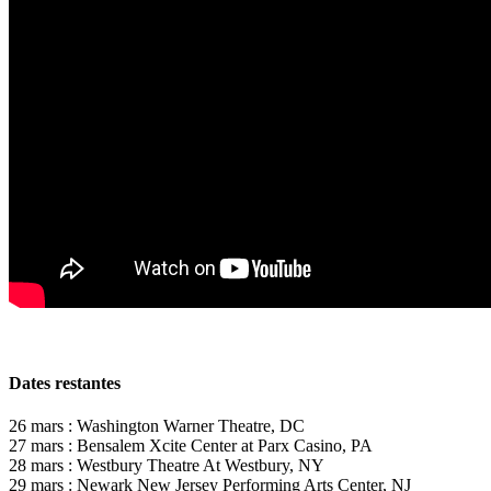
Dates restantes
26
mars :
Washington Warner Theatre, DC
27
mars :
Bensalem Xcite Center at Parx Casino, PA
28
mars :
Westbury Theatre At Westbury, NY
29
mars :
Newark New Jersey Performing Arts Center, NJ