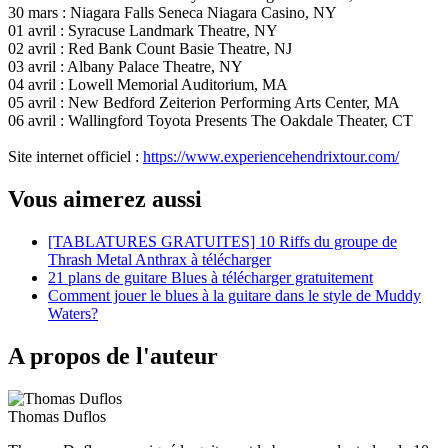
30
mars :
Niagara Falls Seneca Niagara Casino, NY
01
avril
:
Syracuse Landmark Theatre, NY
02
avril
:
Red Bank Count Basie Theatre, NJ
03
avril
:
Albany Palace Theatre, NY
04
avril
:
Lowell Memorial Auditorium, MA
05
avril
:
New Bedford Zeiterion Performing Arts Center, MA
06
avril
:
Wallingford Toyota Presents The Oakdale Theater, CT
Site internet
officiel
:
https://www.experiencehendrixtour.com/
Vous aimerez aussi
[TABLATURES GRATUITES] 10 Riffs du groupe de
Thrash Metal Anthrax à télécharger
21 plans de guitare Blues à télécharger gratuitement
Comment jouer le blues à la guitare dans le style de Muddy
Waters?
A propos de l'auteur
Thomas Duflos