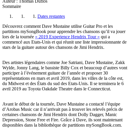
Auteur : Thomas Duflos
Sommaire
Dates restantes
Découvrez comment Dave Mustaine utilise Guitar Pro et les
partitions mySongBook pour apprendre les chansons qu’il va jouer
lors de la tournée
« 2019 Experience Hendrix Tour »
qui a
commencé aux Etats-Unis et qui réunit une liste impressionnante de
stars de la guitare autour des chansons de Jimi Hendrix.
Des artistes légendaires comme Joe Satriani, Dave Mustaine, Zakk
Wylde, Jonny Lang, le bassiste Billy Cox et beaucoup d’autres vont
participer à l’événement guitare de l’année et proposer 30
représentations en mars et avril 2019, dans les villes de la côte est,
du Midwest et des États du sud des Etats-Unis. Il se terminera le 6
avril 2019 au Toyota Oakdale Theatre dans le Connecticut.
Avant le début de la tournée, Dave Mustaine a contacté l’équipe
d’Arobas Music car il n’arrivait pas à trouver les relevés précis de
certaines chansons de Jimi Hendrix dont Dolly Dagger, Manic
Depression, Stone Free et Fire. Grâce à Dave, ils sont maintenant
disponibles dans la bibliothèque de partitions mySongBook.com.