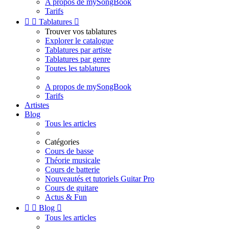
A propos de mySongBook
Tarifs


Tablatures

Trouver vos tablatures
Explorer le catalogue
Tablatures par artiste
Tablatures par genre
Toutes les tablatures
A propos de mySongBook
Tarifs
Artistes
Blog
Tous les articles
Catégories
Cours de basse
Théorie musicale
Cours de batterie
Nouveautés et tutoriels Guitar Pro
Cours de guitare
Actus & Fun


Blog

Tous les articles