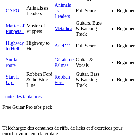
Animals
Animals as
CAFO
as
Full Score
Beginner
Leaders
Leaders
Guitars, Bass
Master of
Master of
Metallica
& Backing
Beginner
Puppets
Puppets
Track
Highway
Highway to
AC/DC
Full Score
Beginner
to Hell
Hell
Sur la
Gérald de
Guitar &
Beginner
route
Palmas
Vocals
Robben Ford
Guitar, Bass
Start It
Robben
& the Blue
& Backing
Beginner
Up
Ford
Line
Track
Toutes les tablatures
Free
Guitar Pro tabs
pack
Téléchargez des centaines de riffs, de licks et d'exercices pour
enrichir votre jeu à la guitare.