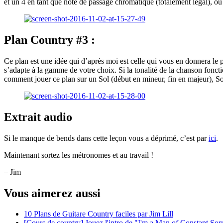
et un 4 en tant que note de passage chromatique (totalement légal), ou 
Plan Country #3 :
Ce plan est une idée qui d’après moi est celle qui vous en donnera le 
s’adapte à la gamme de votre choix. Si la tonalité de la chanson fonct
comment jouer ce plan sur un Sol (début en mineur, fin en majeur), So
Extrait audio
Si le manque de bends dans cette leçon vous a déprimé, c’est par
ici
.
Maintenant sortez les métronomes et au travail !
– Jim
Vous aimerez aussi
10 Plans de Guitare Country faciles par Jim Lill
[Cours de country] Jouez l'intro de "I'm a Man of Constant Sorr