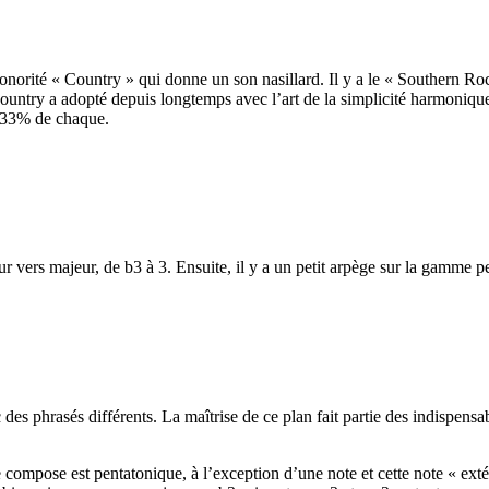
a sonorité « Country » qui donne un son nasillard. Il y a le « Southern Roc
 country a adopté depuis longtemps avec l’art de la simplicité harmonique
n 33% de chaque.
ers majeur, de b3 à 3. Ensuite, il y a un petit arpège sur la gamme pe
 phrasés différents. La maîtrise de ce plan fait partie des indispensabl
e compose est pentatonique, à l’exception d’une note et cette note « exté