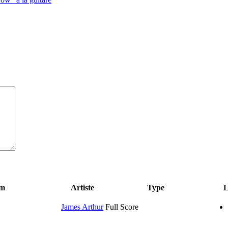
um
Artiste
Type
L
James Arthur
Full Score