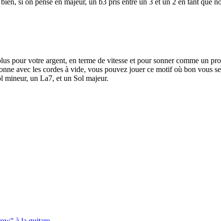
bien, si on pense en majeur, un b3 pris entre un 3 et un 2 en tant que n
plus pour votre argent, en terme de vitesse et pour sonner comme un pro
ionne avec les cordes à vide, vous pouvez jouer ce motif où bon vous se
l mineur, un La7, et un Sol majeur.
ow" à la guitare