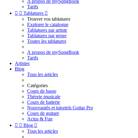
A propos de mySongBook
Tarifs


Tablatures

Trouver vos tablatures
Explorer le catalogue
Tablatures par artiste
Tablatures par genre
Toutes les tablatures
A propos de mySongBook
Tarifs
Artistes
Blog
Tous les articles
Catégories
Cours de basse
Théorie musicale
Cours de batterie
Nouveautés et tutoriels Guitar Pro
Cours de guitare
Actus & Fun


Blog

Tous les articles