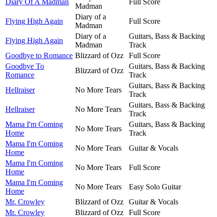
Diary Of A Madman
Full Score
Madman
Diary of a
Flying High Again
Full Score
Madman
Diary of a
Guitars, Bass & Backing
Flying High Again
Madman
Track
Goodbye to Romance
Blizzard of Ozz
Full Score
Goodbye To
Guitars, Bass & Backing
Blizzard of Ozz
Romance
Track
Guitars, Bass & Backing
Hellraiser
No More Tears
Track
Guitars, Bass & Backing
Hellraiser
No More Tears
Track
Mama I'm Coming
Guitars, Bass & Backing
No More Tears
Home
Track
Mama I'm Coming
No More Tears
Guitar & Vocals
Home
Mama I'm Coming
No More Tears
Full Score
Home
Mama I'm Coming
No More Tears
Easy Solo Guitar
Home
Mr. Crowley
Blizzard of Ozz
Guitar & Vocals
Mr. Crowley
Blizzard of Ozz
Full Score