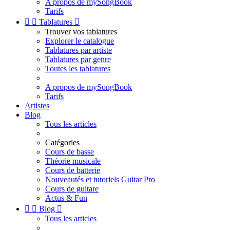
A propos de mySongBook
Tarifs


Tablatures

Trouver vos tablatures
Explorer le catalogue
Tablatures par artiste
Tablatures par genre
Toutes les tablatures
A propos de mySongBook
Tarifs
Artistes
Blog
Tous les articles
Catégories
Cours de basse
Théorie musicale
Cours de batterie
Nouveautés et tutoriels Guitar Pro
Cours de guitare
Actus & Fun


Blog

Tous les articles