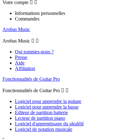
Votre compte


Informations personnelles
Commandes
Arobas Music
Arobas Music


Qui sommes-nous ?
Presse
Aide
Affiliation
Fonctionnalités de Guitar Pro
Fonctionnalités de Guitar Pro


Logiciel pour apprendre la guitare
Logiciel pour apprendre la basse
Editeur de partition batterie
Lecteur de partition piano
Logiciel d'apprentissage du ukulélé
Logiciel de notation musicale