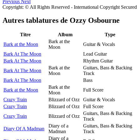
Previous
Next
Copyright: © All Rights Reserved - International Copyright Secured
Autres tablatures de
Ozzy Osbourne
Titre
Album
Type
Bark at the
Bark at the Moon
Guitar & Vocals
Moon
Bark At The Moon
Lead Guitar
Bark At The Moon
Rhythm Guitar
Bark at the
Guitars, Bass & Backing
Bark At The Moon
Moon
Track
Bark At The Moon
Bass
Bark at the
Bark at the Moon
Full Score
Moon
Crazy Train
Blizzard of Ozz
Guitar & Vocals
Crazy Train
Blizzard of Ozz
Full Score
Guitars, Bass & Backing
Crazy Train
Blizzard of Ozz
Track
Diary of a
Guitars, Bass & Backing
Diary Of A Madman
Madman
Track
Diary of a