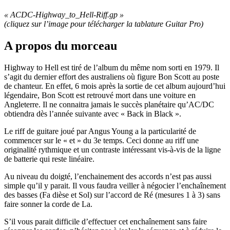
« ACDC-Highway_to_Hell-Riff.gp »
(cliquez sur l’image pour télécharger la tablature Guitar Pro
)
A propos du morceau
Highway to Hell est tiré de l’album du même nom sorti en 1979. Il
s’agit du dernier effort des australiens où figure Bon Scott au poste
de chanteur. En effet, 6 mois après la sortie de cet album aujourd’hui
légendaire, Bon Scott est retrouvé mort dans une voiture en
Angleterre. Il ne connaitra jamais le succès planétaire qu’AC/DC
obtiendra dès l’année suivante avec « Back in Black ».
Le riff de guitare joué par Angus Young a la particularité de
commencer sur le « et » du 3e temps. Ceci donne au riff une
originalité rythmique et un contraste intéressant vis-à-vis de la ligne
de batterie qui reste linéaire.
Au niveau du doigté, l’enchainement des accords n’est pas aussi
simple qu’il y parait. Il vous faudra veiller à négocier l’enchaînement
des basses (Fa dièse et Sol) sur l’accord de Ré (mesures 1 à 3) sans
faire sonner la corde de La.
S’il vous parait difficile d’effectuer cet enchaînement sans faire