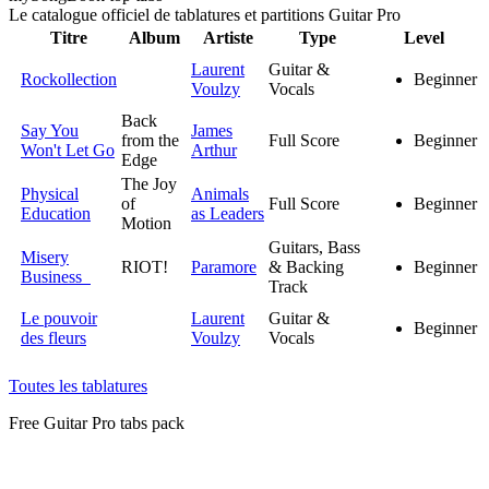
Le catalogue officiel de tablatures et partitions Guitar Pro
Titre
Album
Artiste
Type
Level
Laurent
Guitar &
Rockollection
Beginner
Voulzy
Vocals
Back
Say You
James
from the
Full Score
Beginner
Won't Let Go
Arthur
Edge
The Joy
Physical
Animals
of
Full Score
Beginner
Education
as Leaders
Motion
Guitars, Bass
Misery
RIOT!
Paramore
& Backing
Beginner
Business
Track
Le pouvoir
Laurent
Guitar &
Beginner
des fleurs
Voulzy
Vocals
Toutes les tablatures
Free
Guitar Pro tabs
pack