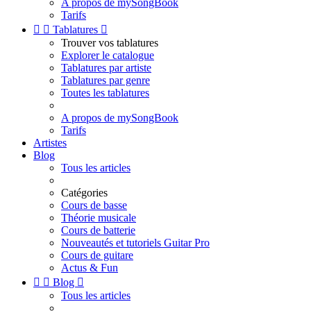
A propos de mySongBook
Tarifs


Tablatures

Trouver vos tablatures
Explorer le catalogue
Tablatures par artiste
Tablatures par genre
Toutes les tablatures
A propos de mySongBook
Tarifs
Artistes
Blog
Tous les articles
Catégories
Cours de basse
Théorie musicale
Cours de batterie
Nouveautés et tutoriels Guitar Pro
Cours de guitare
Actus & Fun


Blog

Tous les articles