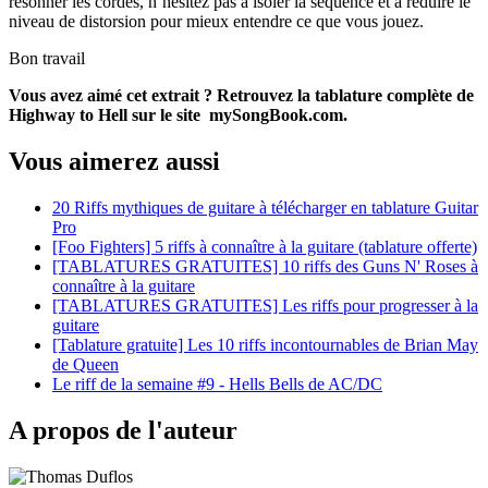
résonner les cordes, n’hésitez pas à isoler la séquence et à réduire le
niveau de distorsion pour mieux entendre ce que vous jouez.
Bon travail
Vous avez aimé cet extrait ? Retrouvez la tablature complète de
Highway to Hell sur le site mySongBook.com.
Vous aimerez aussi
20 Riffs mythiques de guitare à télécharger en tablature Guitar
Pro
[Foo Fighters] 5 riffs à connaître à la guitare (tablature offerte)
[TABLATURES GRATUITES] 10 riffs des Guns N' Roses à
connaître à la guitare
[TABLATURES GRATUITES] Les riffs pour progresser à la
guitare
[Tablature gratuite] Les 10 riffs incontournables de Brian May
de Queen
Le riff de la semaine #9 - Hells Bells de AC/DC
A propos de l'auteur