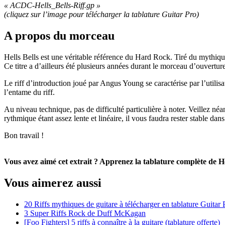
« ACDC-Hells_Bells-Riff.gp »
(cliquez sur l’image pour télécharger la tablature Guitar Pro
)
A propos du morceau
Hells Bells est une véritable référence du Hard Rock. Tiré du mythiq
Ce titre a d’ailleurs été plusieurs années durant le morceau d’ouvertu
Le riff d’introduction joué par Angus Young se caractérise par l’utili
l’entame du riff.
Au niveau technique, pas de difficulté particulière à noter. Veillez n
rythmique étant assez lente et linéaire, il vous faudra rester stable dans
Bon travail !
Vous avez aimé cet extrait ? Apprenez la tablature complète de 
Vous aimerez aussi
20 Riffs mythiques de guitare à télécharger en tablature Guitar 
3 Super Riffs Rock de Duff McKagan
[Foo Fighters] 5 riffs à connaître à la guitare (tablature offerte)