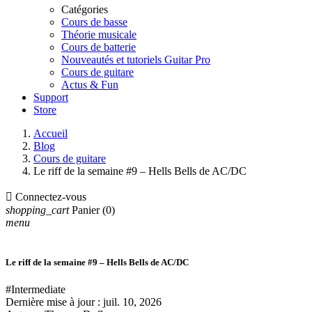
Catégories
Cours de basse
Théorie musicale
Cours de batterie
Nouveautés et tutoriels Guitar Pro
Cours de guitare
Actus & Fun
Support
Store
Accueil
Blog
Cours de guitare
Le riff de la semaine #9 – Hells Bells de AC/DC

Connectez-vous
shopping_cart
Panier
(0)
menu
Le riff de la semaine #9 – Hells Bells de AC/DC
#Intermediate
Dernière mise à jour :
juil. 10, 2026