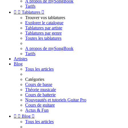
A propos de mySongBook
Tarifs


Tablatures

Trouver vos tablatures
Explorer le catalogue
Tablatures par artiste
Tablatures par genre
Toutes les tablatures
A propos de mySongBook
Tarifs
Artistes
Blog
Tous les articles
Catégories
Cours de basse
Théorie musicale
Cours de batterie
Nouveautés et tutoriels Guitar Pro
Cours de guitare
Actus & Fun


Blog

Tous les articles