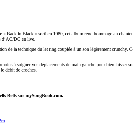
ue « Back in Black » sorti en 1980, cet album rend hommage au chanteur
re d’AC/DC en live.
sation de la technique du let ring couplée à un son légèrement crunchy. 
éanmoins à soigner vos déplacements de main gauche pour bien laisser so
 le débit de croches.
Hells Bells sur mySongBook.com.
Pro