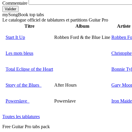
Commentaire
Valider
my
Song
Book top tabs
Le catalogue officiel de tablatures et partitions Guitar Pro
Titre
Album
Artiste
Start It Up
Robben Ford & the Blue Line
Robben Fo
Les mots bleus
Christophe
Total Eclipse of the Heart
Bonnie Tyl
Story of the Blues
After Hours
Gary Moo
Powerslave
Powerslave
Iron Maid
Toutes les tablatures
Free
Guitar Pro tabs
pack